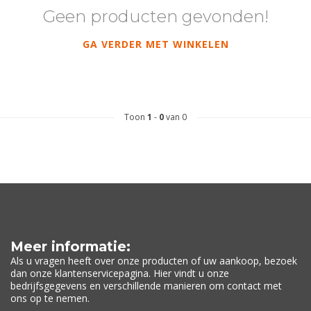
Geen producten gevonden!
GA VERDER MET WINKELEN
Toon
1
-
0
van 0
Meer informatie:
Als u vragen heeft over onze producten of uw aankoop, bezoek
dan onze klantenservicepagina. Hier vindt u onze
bedrijfsgegevens en verschillende manieren om contact met
ons op te nemen.