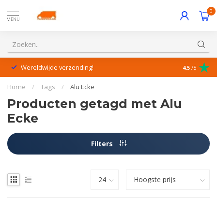
0
MENU
Wereldwijde verzending!
Uitstekende
4.5
/5
Home
/
Tags
/
Alu Ecke
Producten getagd met Alu
Ecke
Filters