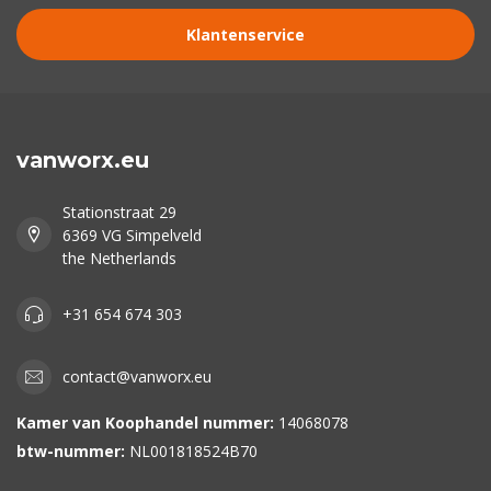
Klantenservice
vanworx.eu
Stationstraat 29
6369 VG Simpelveld
the Netherlands
+31 654 674 303
contact@vanworx.eu
Kamer van Koophandel nummer:
14068078
btw-nummer:
NL001818524B70