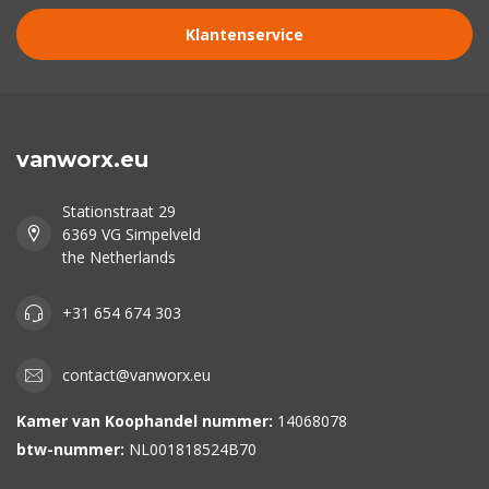
Klantenservice
vanworx.eu
Stationstraat 29
6369 VG Simpelveld
the Netherlands
+31 654 674 303
contact@vanworx.eu
Kamer van Koophandel nummer:
14068078
btw-nummer:
NL001818524B70