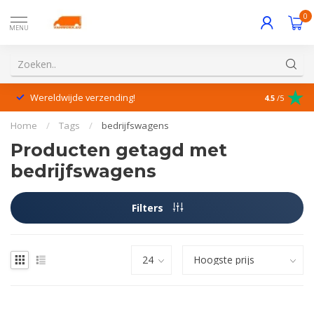
0
MENU
Wereldwijde verzending!
Uitstekende
4.5
/5
Home
/
Tags
/
bedrijfswagens
Producten getagd met
bedrijfswagens
Filters