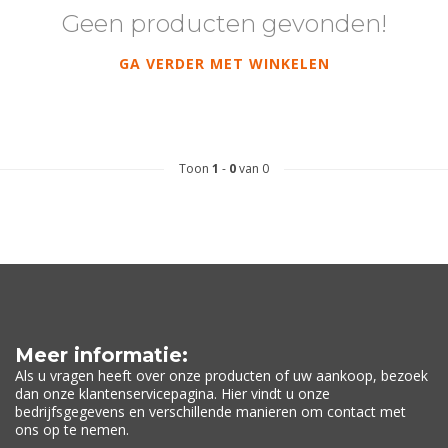
Geen producten gevonden!
GA VERDER MET WINKELEN
Toon
1
-
0
van 0
Meer informatie:
Als u vragen heeft over onze producten of uw aankoop, bezoek
dan onze klantenservicepagina. Hier vindt u onze
bedrijfsgegevens en verschillende manieren om contact met
ons op te nemen.