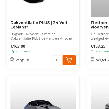
Dakventilatie PLUS | 24 Volt
Flettner
LeMans*
vloervent
Upgrade uw voertuig met de
De Flettner
Dakventilatie PLUS LeMans elektrische
windgedreve
dakventilator v...
Co...
€163,00
€153,25
Op voorraad
Op voorraa
Vergelijk
Vergelij