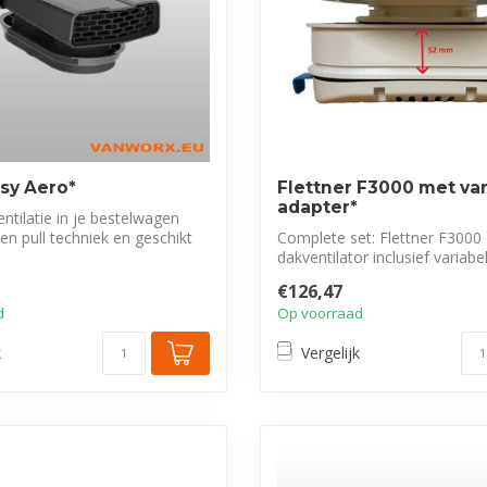
sy Aero*
Flettner F3000 met va
adapter*
entilatie in je bestelwagen
en pull techniek en geschikt
Complete set: Flettner F3000
dakventilator inclusief variabe
Ideaal v...
€126,47
d
Op voorraad
k
Vergelijk