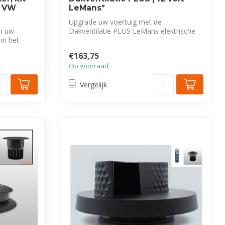
r VW
LeMans*
Upgrade uw voertuig met de
n uw
Dakventilatie PLUS LeMans elektrische
 in het
dakventilator v...
€163,75
Op voorraad
Vergelijk