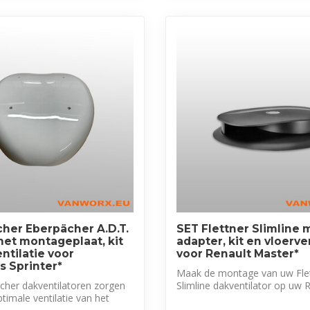
her Eberpächer A.D.T.
SET Flettner Slimline 
met montageplaat, kit
adapter, kit en vloerve
ntilatie voor
voor Renault Master*
 Sprinter*
Maak de montage van uw Fle
cher dakventilatoren zorgen
Slimline dakventilator op uw 
timale ventilatie van het
Master eenv...