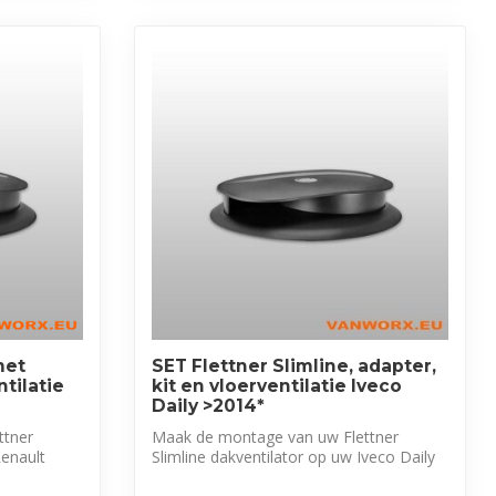
met
SET Flettner Slimline, adapter,
ntilatie
kit en vloerventilatie Iveco
Daily >2014*
ttner
Maak de montage van uw Flettner
Renault
Slimline dakventilator op uw Iveco Daily
eenvoud...