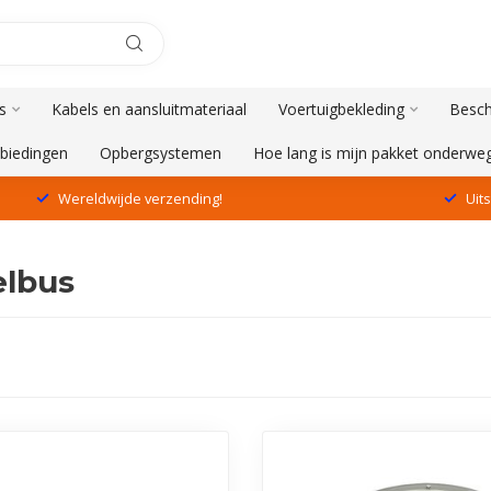
s
Kabels en aansluitmateriaal
Voertuigbekleding
Besch
biedingen
Opbergsystemen
Hoe lang is mijn pakket onderwe
Wereldwijde verzending!
Uit
elbus