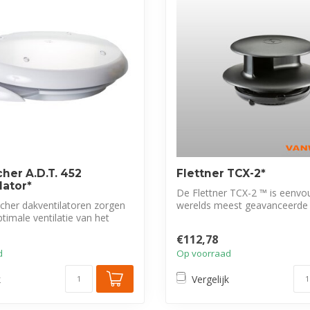
her A.D.T. 452
Flettner TCX-2*
lator*
De Flettner TCX-2 ™ is eenvo
cher dakventilatoren zorgen
werelds meest geavanceerde
timale ventilatie van het
wind a...
€112,78
d
Op voorraad
k
Vergelijk