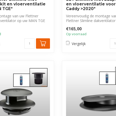
kit en vloerventilatie
en vloerventilatie voo
N TGE*
Caddy >2020*
ntage van uw Flettner
Vereenvoudig de montage va
akventilator op uw MAN TGE
Flettner Slimline dakventilator
...
midden van...
€165,00
d
Op voorraad
k
Vergelijk