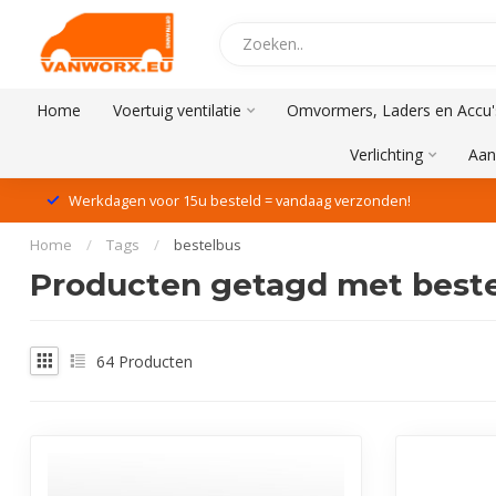
Home
Voertuig ventilatie
Omvormers, Laders en Accu'
Verlichting
Aan
Werkdagen voor 15u besteld = vandaag verzonden!
Home
/
Tags
/
bestelbus
Producten getagd met best
64
Producten