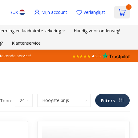
0
Mijn account
Verlanglijst
EUR
erming en laadruimte zekering
Handig voor onderweg!
g?
Klantenservice
stekende service!
4.5
/5
Toon:
Filters