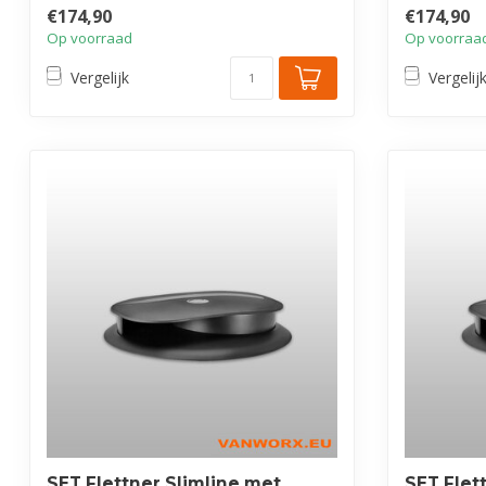
voert...
voert...
€174,90
€174,90
Op voorraad
Op voorraa
Vergelijk
Vergelij
SET Flettner Slimline met
SET Flet