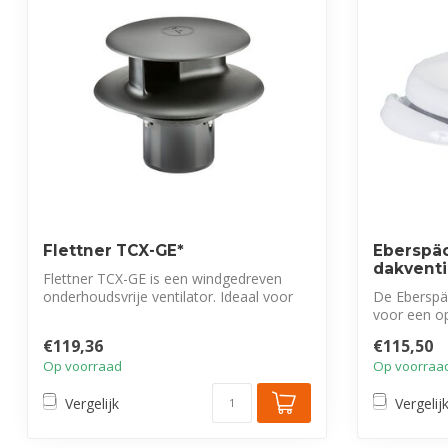
Flettner TCX-GE*
Eberspäc
dakventi
Flettner TCX-GE is een windgedreven
onderhoudsvrije ventilator. Ideaal voor
De Eberspä
het ...
voor een op
voert...
€119,36
€115,50
Op voorraad
Op voorraa
Vergelijk
Vergelij