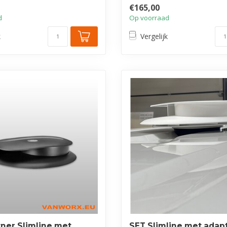
€165,00
d
Op voorraad
k
Vergelijk
tner Slimline met
SET Slimline met adapt