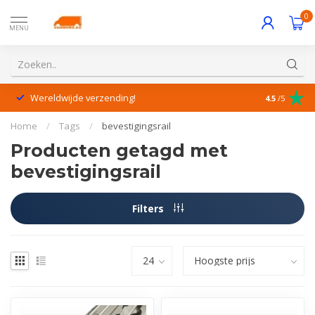
0
MENU
Wereldwijde verzending!
Uitstekende
4.5
/5
Home
/
Tags
/
bevestigingsrail
Producten getagd met
bevestigingsrail
Filters