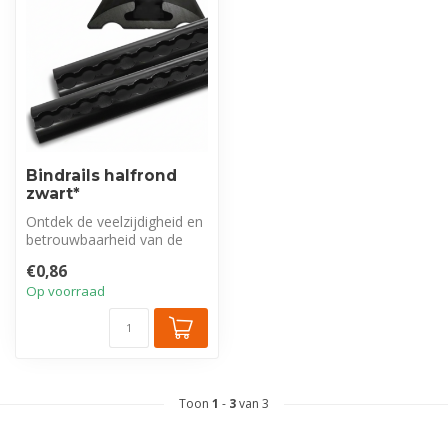
Bindrails halfrond
zwart*
Ontdek de veelzijdigheid en
betrouwbaarheid van de
halfronde bindrails,
€0,86
ontworpe...
Op voorraad
Toon
1
-
3
van 3