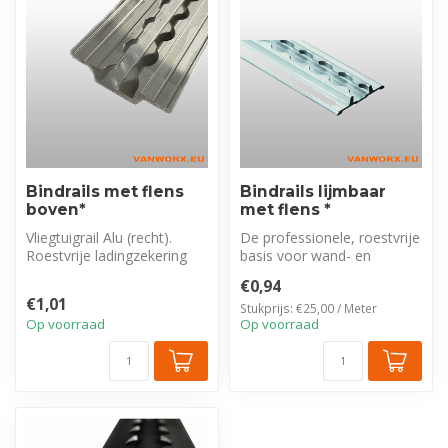
Bindrails met flens
Bindrails lijmbaar
boven*
met flens *
Vliegtuigrail Alu (recht).
De professionele, roestvrije
Roestvrije ladingzekering
basis voor wand- en
voor vloer/hemel.
vloermontage. Geschikt
€0,94
Lichtgewi...
voor mid...
€1,01
Stukprijs: €25,00 / Meter
Op voorraad
Op voorraad