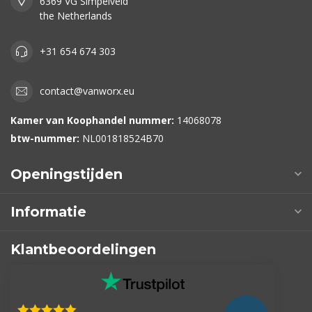
6369 VG Simpelveld
the Netherlands
+31 654 674 303
contact@vanworx.eu
Kamer van Koophandel nummer:
14068078
btw-nummer:
NL001818524B70
Openingstijden
Informatie
Klantbeoordelingen