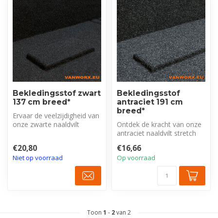
Bekledingsstof zwart
Bekledingsstof
137 cm breed*
antraciet 191 cm
breed*
Ervaar de veelzijdigheid van
onze zwarte naaldvilt
Ontdek de kracht van onze
stretch Trunkliner. Deze
antraciet naaldvilt stretch
stof...
Trunkliner. Deze brede sto...
€20,80
€16,66
Niet op voorraad
Op voorraad
Toon
1
-
2
van 2