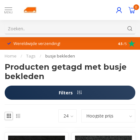
0
MENU
Wereldwijde verzending!
Uitstekende
4.5
/5
Home
/
Tags
/
busje bekleden
Producten getagd met busje
bekleden
Filters