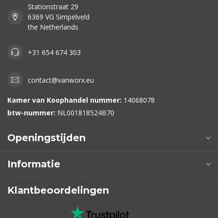
Stationstraat 29
6369 VG Simpelveld
the Netherlands
+31 654 674 303
contact@vanworx.eu
Kamer van Koophandel nummer:
14068078
btw-nummer:
NL001818524B70
Openingstijden
Informatie
Klantbeoordelingen