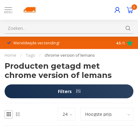
0
MENU
Wereldwijde verzending!
Uitstekende
4.5
/5
Home
/
Tags
/
chrome version of lemans
Producten getagd met
chrome version of lemans
Filters