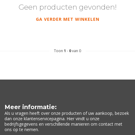
Geen producten gevonden!
GA VERDER MET WINKELEN
Toon
1
-
0
van 0
Meer informatie:
Als u vragen heeft over onze producten of uw aankoop, bezoek
dan onze klantenservicepagina. Hier vindt u onze
bedrijfsgegevens en verschillende manieren om contact met
ons op te nemen.