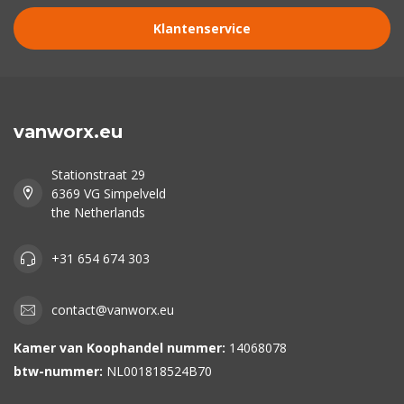
Klantenservice
vanworx.eu
Stationstraat 29
6369 VG Simpelveld
the Netherlands
+31 654 674 303
contact@vanworx.eu
Kamer van Koophandel nummer:
14068078
btw-nummer:
NL001818524B70