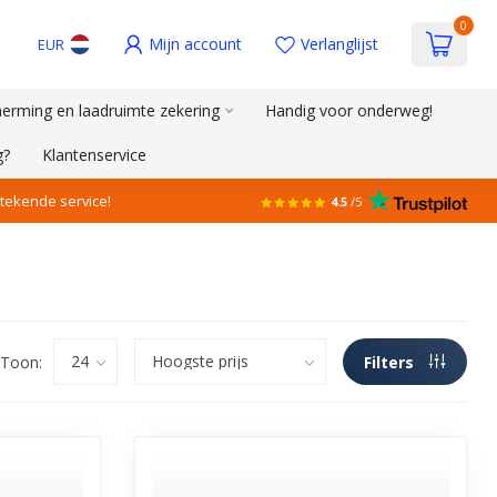
0
Mijn account
Verlanglijst
EUR
erming en laadruimte zekering
Handig voor onderweg!
g?
Klantenservice
stekende service!
4.5
/5
Toon:
Filters