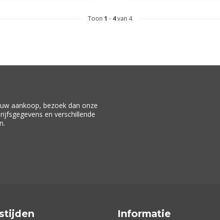
Toon
1
-
4
van 4
f uw aankoop, bezoek dan onze
drijfsgegevens en verschillende
n.
stijden
Informatie