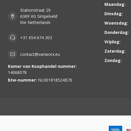
Maandag:
Stationstraat 29
Dinsdag:
6369 VG Simpelveld
the Netherlands
Woensdag:
Donderdag:
+31 654 674 303
Vrijdag:
Zaterdag:
contact@vanworx.eu
Zondag:
Kamer van Koophandel nummer:
14068078
btw-nummer:
NL001818524B70