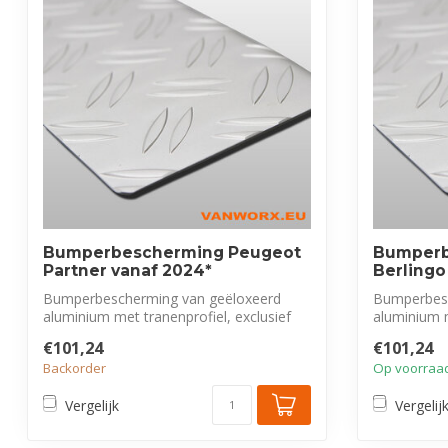
Bumperbescherming Peugeot
Bumperb
Partner vanaf 2024*
Berlingo
Bumperbescherming van geëloxeerd
Bumperbesc
aluminium met tranenprofiel, exclusief
aluminium m
voor Peu...
voor Cit...
€101,24
€101,24
Backorder
Op voorraa
Vergelijk
Vergelij