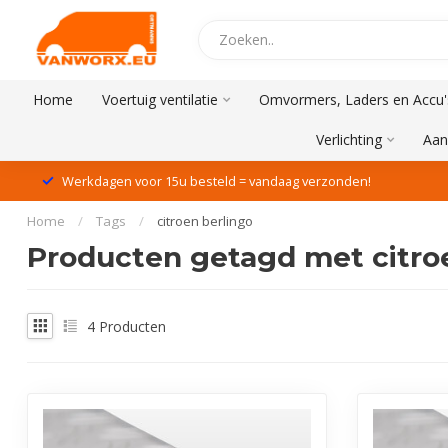
Home
Voertuig ventilatie
Omvormers, Laders en Accu'
Verlichting
Aan
Werkdagen voor 15u besteld = vandaag verzonden!
Home
/
Tags
/
citroen berlingo
Producten getagd met citro
4
Producten