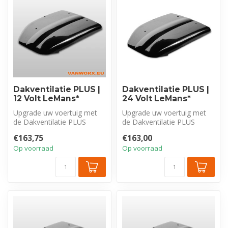
Dakventilatie PLUS |
Dakventilatie PLUS |
12 Volt LeMans*
24 Volt LeMans*
Upgrade uw voertuig met
Upgrade uw voertuig met
de Dakventilatie PLUS
de Dakventilatie PLUS
LeMans elektrische
LeMans elektrische
€163,75
€163,00
dakventilator v...
dakventilator v...
Op voorraad
Op voorraad