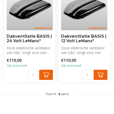
Dakventilatie BASIS |
Dakventilatie BASIS |
24 Volt LeMans*
12 Volt LeMans*
Deze elektrische ventilator
Deze elektrische ventilator
van G&C zorgt voor een
van G&C zorgt voor een
gezonde toe- en afvoer van
gezonde toe- en afvoer van
€110,00
€110,00
lu...
lu...
Op voorraad
Op voorraad
Toon
1
-
6
van 6