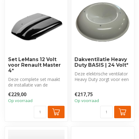
Set LeMans 12 Volt
Dakventilatie Heavy
voor Renault Master
Duty BASIS | 24 Volt*
4*
Deze elektrische ventilator
Deze complete set maakt
Heavy Duty zorgt voor een
de installatie van de
gezonde toe- en afvoer
krachtige LeMans 12V
van...
€229,00
€217,75
elektrische d...
Op voorraad
Op voorraad