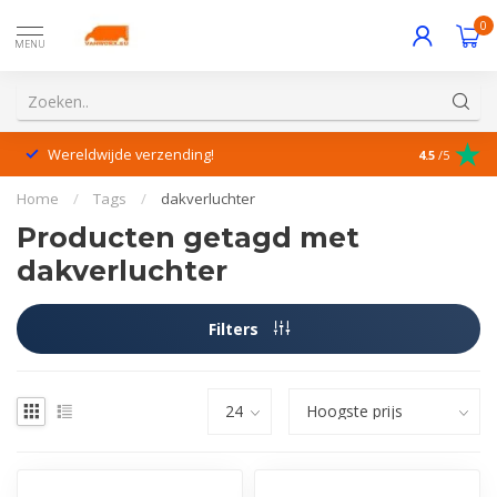
0
MENU
Wereldwijde verzending!
Uitstekende
4.5
/5
Home
/
Tags
/
dakverluchter
Producten getagd met
dakverluchter
Filters