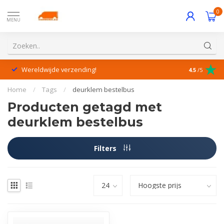
0
MENU
Wereldwijde verzending!
Uitstekende
4.5
/5
Home
/
Tags
/
deurklem bestelbus
Producten getagd met
deurklem bestelbus
Filters