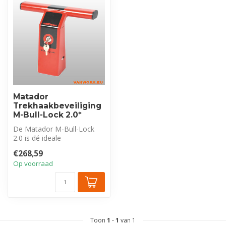
Matador
Trekhaakbeveiliging
M-Bull-Lock 2.0*
De Matador M-Bull-Lock
2.0 is dé ideale
beveiligingsoplossing voor
€268,59
bestelwagens ...
Op voorraad
Toon
1
-
1
van 1