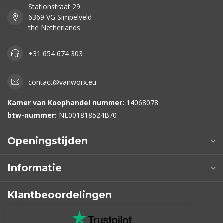
Stationstraat 29
6369 VG Simpelveld
the Netherlands
+31 654 674 303
contact@vanworx.eu
Kamer van Koophandel nummer:
14068078
btw-nummer:
NL001818524B70
Openingstijden
Informatie
Klantbeoordelingen