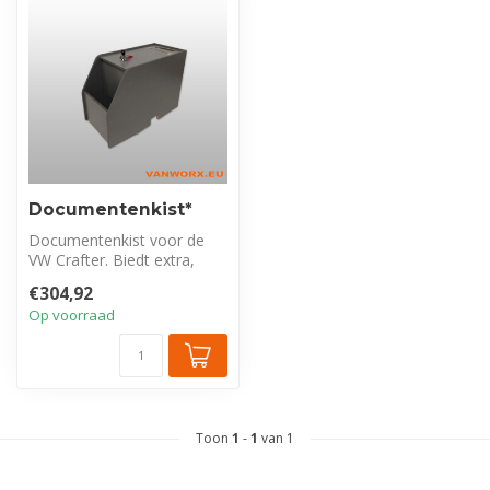
Documentenkist*
Documentenkist voor de
VW Crafter. Biedt extra,
georganiseerde
€304,92
opbergruimte tuss...
Op voorraad
Toon
1
-
1
van 1