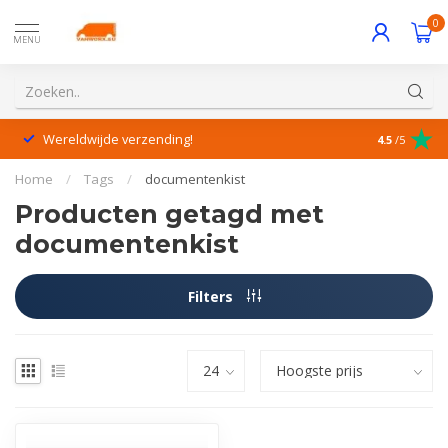
0
MENU
Wereldwijde verzending!
Uitstekende
4.5
/5
Home
/
Tags
/
documentenkist
Producten getagd met
documentenkist
Filters