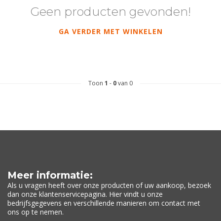
Geen producten gevonden!
GA VERDER MET WINKELEN
Toon
1
-
0
van 0
Meer informatie:
Als u vragen heeft over onze producten of uw aankoop, bezoek
dan onze klantenservicepagina. Hier vindt u onze
bedrijfsgegevens en verschillende manieren om contact met
ons op te nemen.