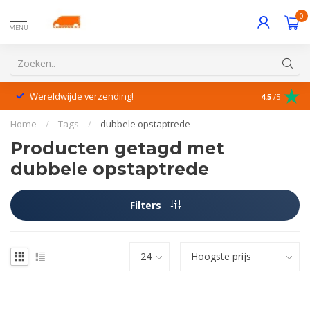
0
MENU
Wereldwijde verzending!
Uitstekende
4.5
/5
Home
/
Tags
/
dubbele opstaptrede
Producten getagd met
dubbele opstaptrede
Filters