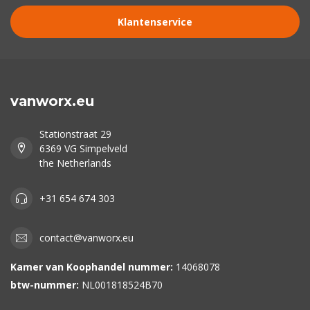
Klantenservice
vanworx.eu
Stationstraat 29
6369 VG Simpelveld
the Netherlands
+31 654 674 303
contact@vanworx.eu
Kamer van Koophandel nummer:
14068078
btw-nummer:
NL001818524B70