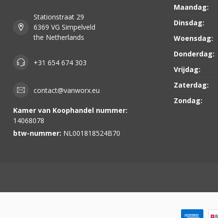
Maandag:
Stationstraat 29
Dinsdag:
6369 VG Simpelveld
the Netherlands
Woensdag:
Donderdag:
+31 654 674 303
Vrijdag:
Zaterdag:
contact@vanworx.eu
Zondag:
Kamer van Koophandel nummer:
14068078
btw-nummer:
NL001818524B70