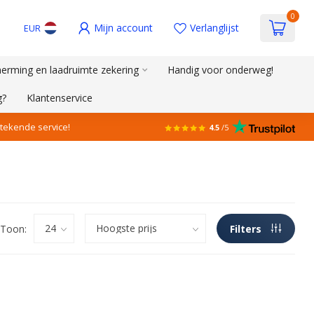
0
Mijn account
Verlanglijst
EUR
erming en laadruimte zekering
Handig voor onderweg!
g?
Klantenservice
stekende service!
4.5
/5
Toon:
Filters