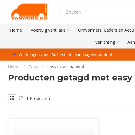
Home
Voertuig ventilatie
Omvormers, Laders en Accu'
Verlichting
Aan
Werkdagen voor 15u besteld = vandaag verzonden!
Home
/
Tags
/
easy to use handrub
Producten getagd met easy 
1
Producten