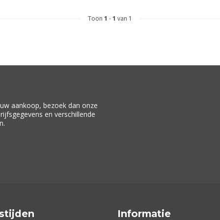
Toon
1
-
1
van 1
f uw aankoop, bezoek dan onze
drijfsgegevens en verschillende
n.
stijden
Informatie