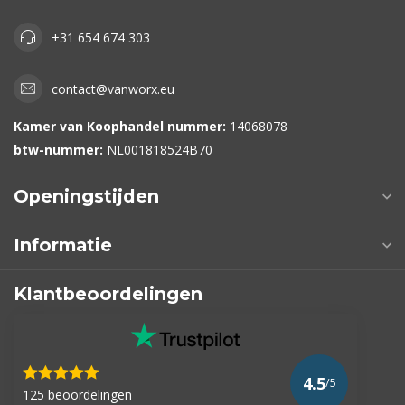
+31 654 674 303
contact@vanworx.eu
Kamer van Koophandel nummer:
14068078
btw-nummer:
NL001818524B70
Openingstijden
Informatie
Klantbeoordelingen
4.5
/5
125 beoordelingen