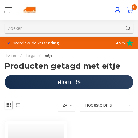
0
MENU
Wereldwijde verzending!
Uitstekende
4.5
/5
Home
/
Tags
/
eitje
Producten getagd met eitje
Filters