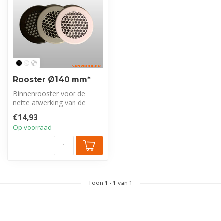
Rooster Ø140 mm*
Binnenrooster voor de
nette afwerking van de
hemel in uw bedrijfswagen.
€14,93
Ø140 mm,...
Op voorraad
Toon
1
-
1
van 1