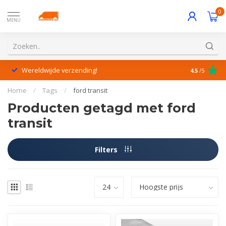
0
MENU
Wereldwijde verzending!
Uitstekende
4.5
/5
Home
/
Tags
/
ford transit
Producten getagd met ford
transit
Filters