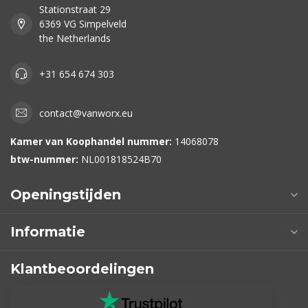
Stationstraat 29
6369 VG Simpelveld
the Netherlands
+31 654 674 303
contact@vanworx.eu
Kamer van Koophandel nummer:
14068078
btw-nummer:
NL001818524B70
Openingstijden
Informatie
Klantbeoordelingen