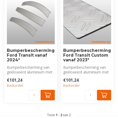
Bumperbescherming
Bumperbescherming
Ford Transit vanaf
Ford Transit Custom
2024*
vanaf 2023*
Bumperbescherming van
Bumperbescherming van
geëloxeerd aluminium met
geëloxeerd aluminium met
tranenprofiel, exclusief voor
tranenprofiel, exclusief voor
€101,24
€101,24
For...
For...
Backorder
Backorder
Toon
1
-
2
van 2