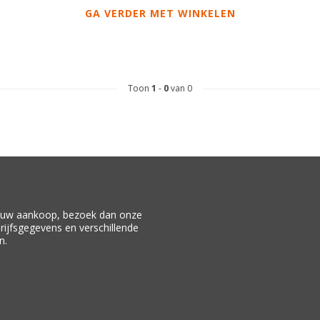
GA VERDER MET WINKELEN
Toon
1
-
0
van 0
f uw aankoop, bezoek dan onze
drijfsgegevens en verschillende
n.