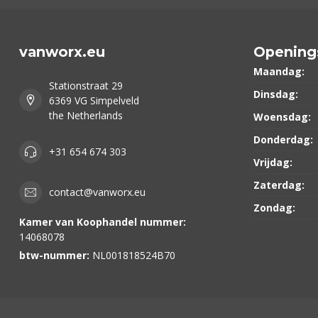
vanworx.eu
Opening
Maandag:
Stationstraat 29
Dinsdag:
6369 VG Simpelveld
the Netherlands
Woensdag:
Donderdag:
+31 654 674 303
Vrijdag:
Zaterdag:
contact@vanworx.eu
Zondag:
Kamer van Koophandel nummer:
14068078
btw-nummer:
NL001818524B70