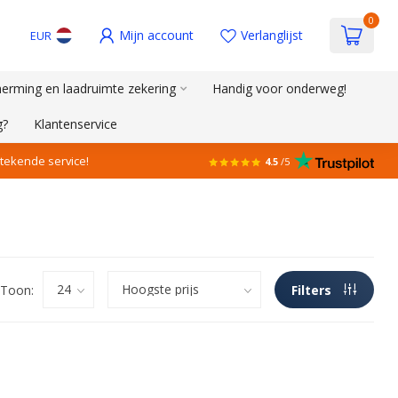
0
Mijn account
Verlanglijst
EUR
erming en laadruimte zekering
Handig voor onderweg!
g?
Klantenservice
stekende service!
4.5
/5
Toon:
Filters