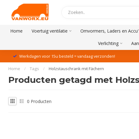
Home
Voertuig ventilatie
Omvormers, Laders en Accu'
Verlichting
Aan
Werkdagen voor 15u besteld = vandaag verzonden!
Home
/
Tags
/
Holzstauschrank mit Fächern
Producten getagd met Holzs
0
Producten