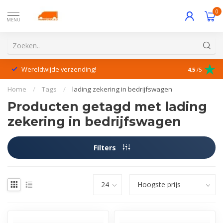
0
MENU
Wereldwijde verzending!
Uitstekende
4.5
/5
Home
/
Tags
/
lading zekering in bedrijfswagen
Producten getagd met lading
zekering in bedrijfswagen
Filters