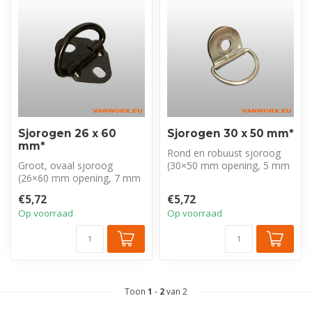
Sjorogen 26 x 60
Sjorogen 30 x 50 mm*
mm*
Rond en robuust sjoroog
Groot, ovaal sjoroog
(30×50 mm opening, 5 mm
(26×60 mm opening, 7 mm
dik) uit nieuwe
dik) uit nieuwe
bedrijfswagens. ...
€5,72
€5,72
bedrijfswagens. Ide...
Op voorraad
Op voorraad
Toon
1
-
2
van 2