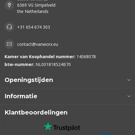
6369 VG Simpelveld
the Netherlands
+31 654 674 303
contact@vanworx.eu
Kamer van Koophandel nummer:
14068078
btw-nummer:
NL001818524B70
Openingstijden
Informatie
Klantbeoordelingen