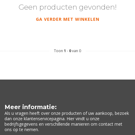
Geen producten gevonden!
GA VERDER MET WINKELEN
Toon
1
-
0
van 0
Meer informatie:
Als u vragen heeft over onze producten of uw aankoop, bezoek
dan onze klantenservicepagina. Hier vindt u onze
bedrijfsgegevens en verschillende manieren om contact met
ons op te nemen.