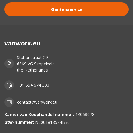
Klantenservice
vanworx.eu
Stationstraat 29
6369 VG Simpelveld
the Netherlands
+31 654 674 303
contact@vanworx.eu
Kamer van Koophandel nummer:
14068078
btw-nummer:
NL001818524B70