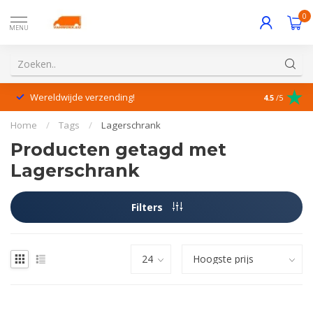
0
MENU
Wereldwijde verzending!
Uitstekende
4.5
/5
Home
/
Tags
/
Lagerschrank
Producten getagd met
Lagerschrank
Filters