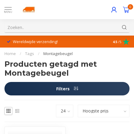
0
MENU
Wereldwijde verzending!
Uitstekende
4.5
/5
Home
/
Tags
/
Montagebeugel
Producten getagd met
Montagebeugel
Filters