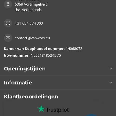
6369 VG Simpelveld
the Netherlands
+31 654 674 303
contact@vanworx.eu
Kamer van Koophandel nummer:
14068078
btw-nummer:
NL001818524B70
Openingstijden
Informatie
Klantbeoordelingen