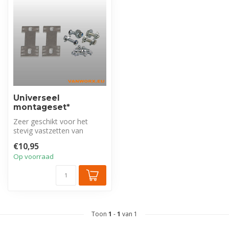
Universeel
montageset*
Zeer geschikt voor het
stevig vastzetten van
kasten en rekken tegen de
€10,95
zijwand. ...
Op voorraad
Toon
1
-
1
van 1