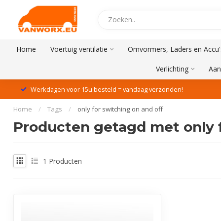
Home
Voertuig ventilatie
Omvormers, Laders en Accu'
Verlichting
Aan
Werkdagen voor 15u besteld = vandaag verzonden!
Home
/
Tags
/
only for switching on and off
Producten getagd met only f
1
Producten