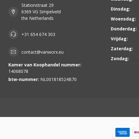
Stationstraat 29
Dinsdag:
6369 VG Simpelveld
the Netherlands
Woensdag:
Donderdag:
+31 654 674 303
Vrijdag:
Zaterdag:
contact@vanworx.eu
Zondag:
Kamer van Koophandel nummer:
14068078
btw-nummer:
NL001818524B70