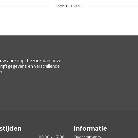
Toon
1
-
1
van 1
f uw aankoop, bezoek dan onze
drijfsgegevens en verschillende
n.
stijden
Informatie
09.00 - 17.00
Over vanworx