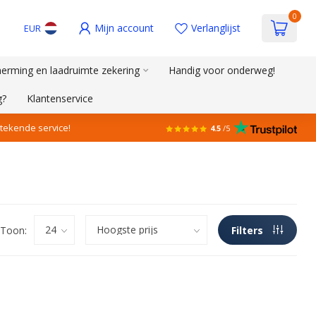
0
Mijn account
Verlanglijst
EUR
erming en laadruimte zekering
Handig voor onderweg!
g?
Klantenservice
stekende service!
4.5
/5
Toon:
Filters