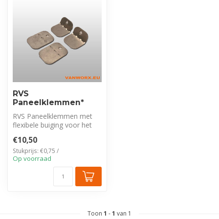
RVS
Paneelklemmen*
RVS Paneelklemmen met
flexibele buiging voor het
universeel bevestigen van
€10,50
panel...
Stukprijs: €0,75 /
Op voorraad
Toon
1
-
1
van 1