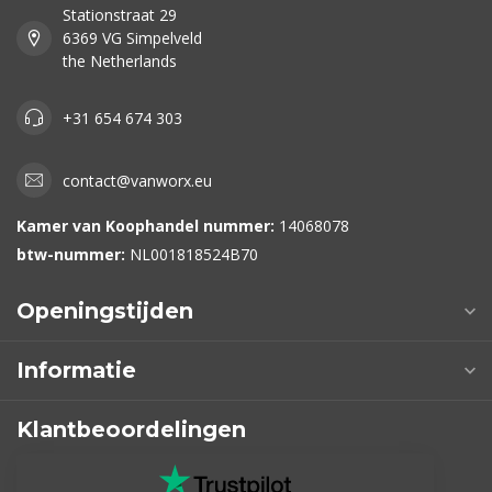
Stationstraat 29
6369 VG Simpelveld
the Netherlands
+31 654 674 303
contact@vanworx.eu
Kamer van Koophandel nummer:
14068078
btw-nummer:
NL001818524B70
Openingstijden
Informatie
Klantbeoordelingen