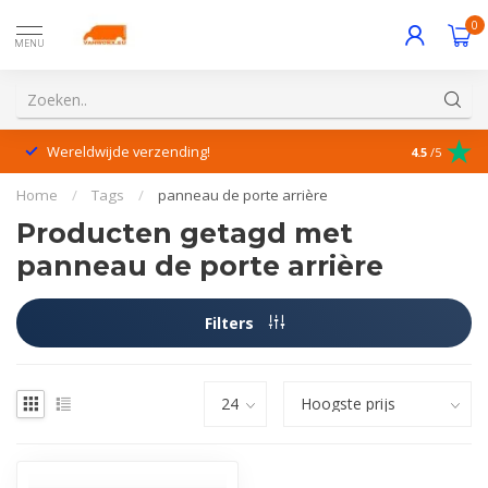
0
MENU
Wereldwijde verzending!
Uitstekende
4.5
/5
Home
/
Tags
/
panneau de porte arrière
Producten getagd met
panneau de porte arrière
Filters