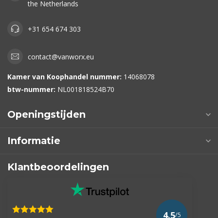
the Netherlands
+31 654 674 303
contact@vanworx.eu
Kamer van Koophandel nummer:
14068078
btw-nummer:
NL001818524B70
Openingstijden
Informatie
Klantbeoordelingen
4.5
/5