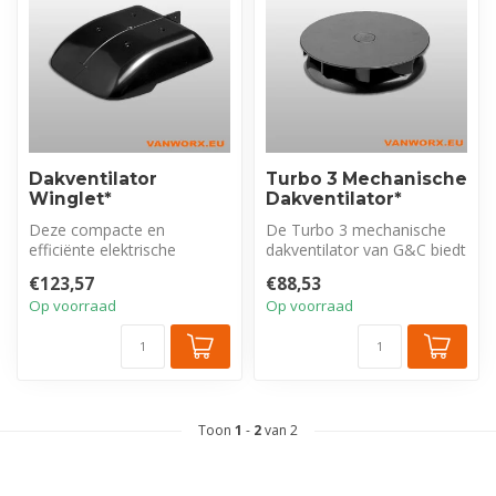
Dakventilator
Turbo 3 Mechanische
Winglet*
Dakventilator*
Deze compacte en
De Turbo 3 mechanische
efficiënte elektrische
dakventilator van G&C biedt
ventilator zorgt voor een
een compacte en effectieve
€123,57
€88,53
gezondere omge...
op...
Op voorraad
Op voorraad
Toon
1
-
2
van 2