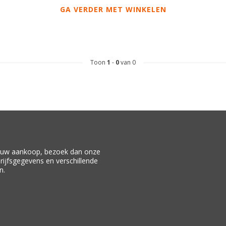
GA VERDER MET WINKELEN
Toon
1
-
0
van 0
f uw aankoop, bezoek dan onze
drijfsgegevens en verschillende
n.