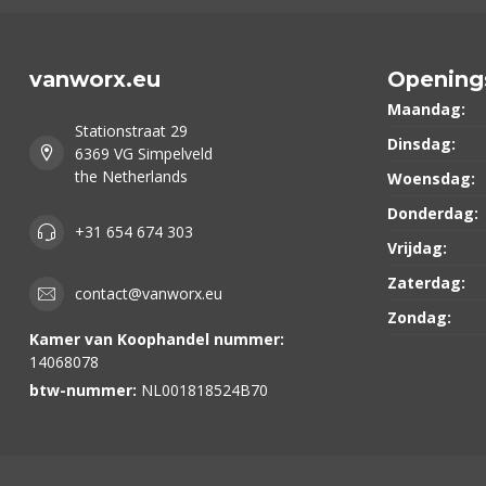
vanworx.eu
Opening
Maandag:
Stationstraat 29
Dinsdag:
6369 VG Simpelveld
the Netherlands
Woensdag:
Donderdag:
+31 654 674 303
Vrijdag:
Zaterdag:
contact@vanworx.eu
Zondag:
Kamer van Koophandel nummer:
14068078
btw-nummer:
NL001818524B70