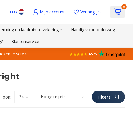
0
Mijn account
Verlanglijst
EUR
erming en laadruimte zekering
Handig voor onderweg!
g?
Klantenservice
stekende service!
4.5
/5
right
Toon:
Filters