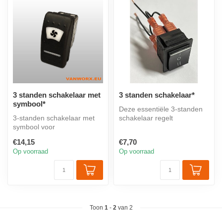
3 standen schakelaar met
3 standen schakelaar*
symbool*
Deze essentiële 3-standen
3-standen schakelaar met
schakelaar regelt
symbool voor
nauwkeurig de functie van
ventilatieregeling: afzuigen,
uw ventila...
€14,15
€7,70
aanzuigen of...
Op voorraad
Op voorraad
Toon
1
-
2
van 2