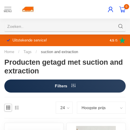
0
MENU
Uitstekende service!
4.5
/5
Home
/
Tags
/
suction and extraction
Producten getagd met suction and
extraction
Filters