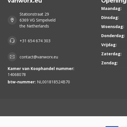
vanworx.eu
Opening
Maandag:
Stationstraat 29
Dinsdag:
6369 VG Simpelveld
the Netherlands
Woensdag:
Donderdag:
+31 654 674 303
Vrijdag:
Zaterdag:
contact@vanworx.eu
Zondag:
Kamer van Koophandel nummer:
14068078
btw-nummer:
NL001818524B70