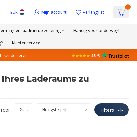
0
Mijn account
Verlanglijst
EUR
erming en laadruimte zekering
Handig voor onderweg!
g?
Klantenservice
stekende service!
4.5
/5
 Ihres Laderaums zu
Toon:
Filters