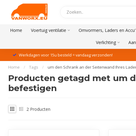
Home
Voertuig ventilatie
Omvormers, Laders en Accu'
Verlichting
Aan
Werkdagen voor 15u besteld = vandaag verzonden!
Home
/
Tags
/
um den Schrank an der Seitenwand Ihres Lade
Producten getagd met um de
befestigen
2
Producten