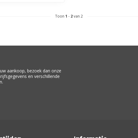
Toon
1
-
2
van 2
f uw aankoop, bezoek dan onze
drijfsgegevens en verschillende
n.