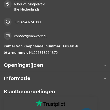
6369 VG Simpelveld
the Netherlands
+31 654 674 303
contact@vanworx.eu
Kamer van Koophandel nummer:
14068078
btw-nummer:
NL001818524B70
Openingstijden
Informatie
Klantbeoordelingen