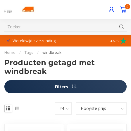
0
MENU
Wereldwijde verzending!
Uitstekende
4.5
/5
Home
/
Tags
/
windbreak
Producten getagd met
windbreak
Filters