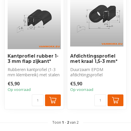
Kantprofiel rubber 1-
Afdichtingsprofiel
3 mm flap zijkant*
met kraal 1,5-3 mm*
Rubberen kantprofiel (1-3
Duurzaam EPDM
mm klembereik) met stalen
afdichtingsprofiel
inlage en afdichtingslip zij...
(klembereik 1,5−3 mm) met
€5,90
€5,90
stalen inlage. Combin...
Op voorraad
Op voorraad
Toon
1
-
2
van 2