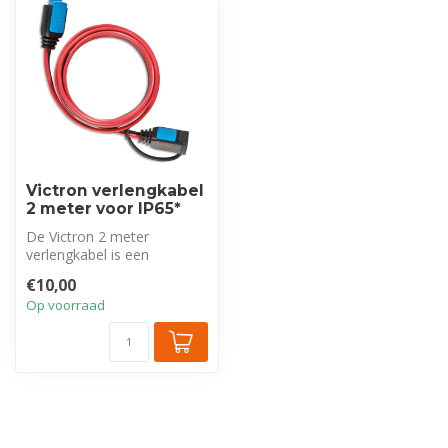
Victron verlengkabel
2 meter voor IP65*
De Victron 2 meter
verlengkabel is een
essentieel accessoire voor
€10,00
uw Blue Smart ...
Op voorraad