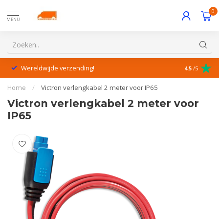
0
MENU
Wereldwijde verzending!
Uitstekende
4.5
/5
Home
/
Victron verlengkabel 2 meter voor IP65
Victron verlengkabel 2 meter voor
IP65