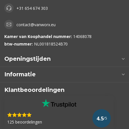
+31 654 674 303
contact@vanworx.eu
Kamer van Koophandel nummer:
14068078
btw-nummer:
NL001818524B70
Openingstijden
Informatie
Klantbeoordelingen
4.5
/5
125 beoordelingen