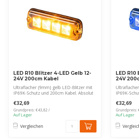
LED R10 Blitzer 4-LED Gelb 12-
LED R10 B
24V 200cm Kabel
24V 200
Ultraflacher (9mm) gelb LED-Blitzer mit
Ultraflache
IP69K-Schutz und 200cm Kabel. Absolut
IP69K-Schu
f...
f...
€32,69
€32,69
Grundpreis: €43,82 /
Grundpreis: 
Auf Lager
Auf Lager
Vergleichen
Verglei