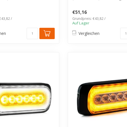
gs...
Polycarbonat,...
€51,16
€43,82 /
Grundpreis: €43,82 /
Auf Lager
chen
Vergleichen