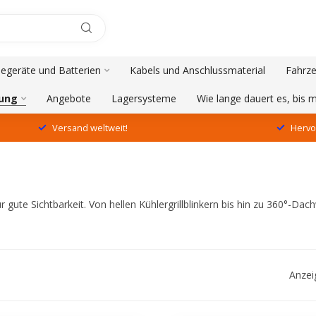
degeräte und Batterien
Kabels und Anschlussmaterial
Fahrze
ung
Angebote
Lagersysteme
Wie lange dauert es, bis
Versand weltweit!
Hervo
ür gute Sichtbarkeit. Von hellen Kühlergrillblinkern bis hin zu 360°
Anzei