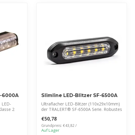
SF-6000A
Slimline LED-Blitzer SF-6500A
8 LED-
Ultraflacher LED-Blitzer (110x29x10mm)
Klasse 2
der TRALERT® SF-6500A Serie. Robustes
Alu...
€50,78
Grundpreis: €43,82 /
Auf Lager