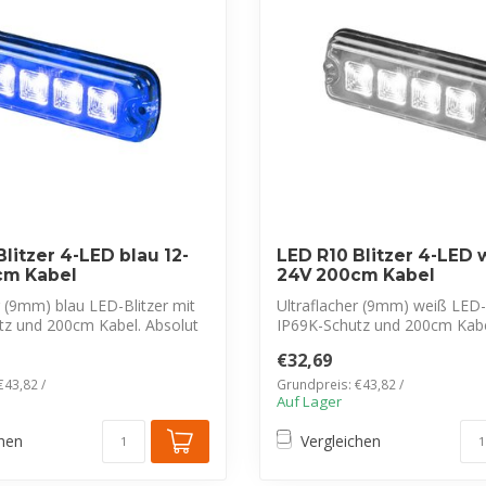
litzer 4-LED blau 12-
LED R10 Blitzer 4-LED 
cm Kabel
24V 200cm Kabel
r (9mm) blau LED-Blitzer mit
Ultraflacher (9mm) weiß LED-B
tz und 200cm Kabel. Absolut
IP69K-Schutz und 200cm Kabe
f...
€32,69
€43,82 /
Grundpreis: €43,82 /
Auf Lager
chen
Vergleichen