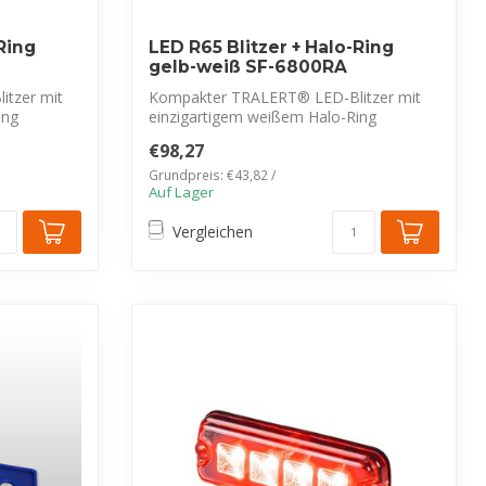
Ring
LED R65 Blitzer + Halo-Ring
gelb-weiß SF-6800RA
tzer mit
Kompakter TRALERT® LED-Blitzer mit
ing
einzigartigem weißem Halo-Ring
(Tagfahrlicht)...
€98,27
Grundpreis: €43,82 /
Auf Lager
Vergleichen