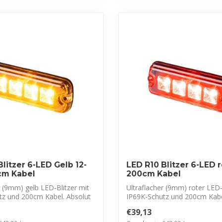
litzer 6-LED Gelb 12-
LED R10 Blitzer 6-LED r
cm Kabel
200cm Kabel
r (9mm) gelb LED-Blitzer mit
Ultraflacher (9mm) roter LED-
tz und 200cm Kabel. Absolut
IP69K-Schutz und 200cm Kabe
f...
€39,13