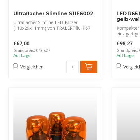
Ultraflacher Slimline S11F6002
LED R65 
gelb-we
Ultraflacher Slimline LED-Blitzer
(110x29x11mm) von TRALERT®. IP67
Kompakter 
wasserdicht, ...
einzigarti
(Tagfahrlicht
€67,00
€98,27
Grundpreis: €43,82 /
Grundpreis: 
Auf Lager
Auf Lager
Vergleichen
Verglei