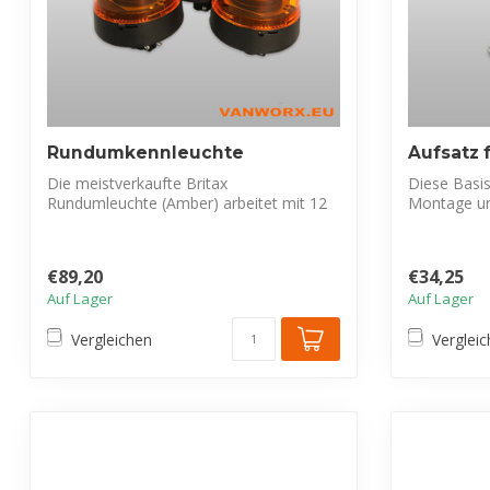
Rundumkennleuchte
Aufsatz 
Die meistverkaufte Britax
Diese Basis
Rundumleuchte (Amber) arbeitet mit 12
Montage un
Volt en is ECE-R...
erfolg...
€89,20
€34,25
Auf Lager
Auf Lager
Vergleichen
Verglei