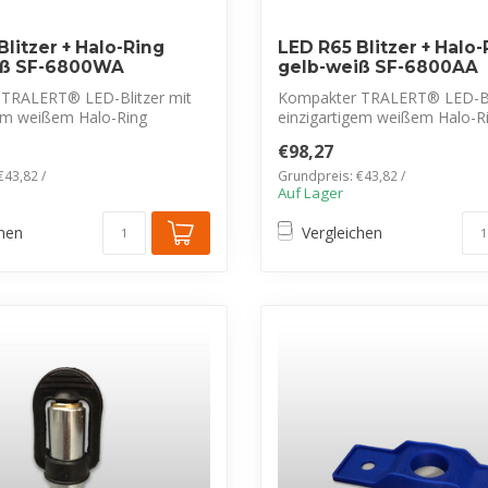
Blitzer + Halo-Ring
LED R65 Blitzer + Halo-
iß SF-6800WA
gelb-weiß SF-6800AA
TRALERT® LED-Blitzer mit
Kompakter TRALERT® LED-Bli
gem weißem Halo-Ring
einzigartigem weißem Halo-R
)...
(Tagfahrlicht)...
€98,27
€43,82 /
Grundpreis: €43,82 /
Auf Lager
chen
Vergleichen