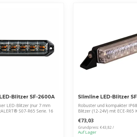
 LED-Blitzer SF-2600A
Slimline LED-Blitzer 
ker LED-Blitzer (nur 7 mm
Robuster und kompakter IP6
TRALERT® S07-R65 Serie. 16
Blitzer (12-24V) mit ECE-R65 
Zertifizie...
€73,03
Grundpreis: €43,82 /
Auf Lager