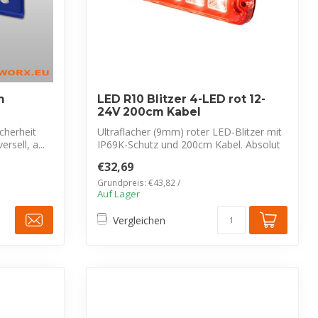
n
LED R10 Blitzer 4-LED rot 12-
24V 200cm Kabel
cherheit
Ultraflacher (9mm) roter LED-Blitzer mit
rsell, a...
IP69K-Schutz und 200cm Kabel. Absolut
f...
€32,69
Grundpreis: €43,82 /
Auf Lager
Vergleichen