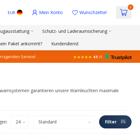
0
Mein Konto
Wunschzettel
EUR
ugausstattung
Schutz- und Laderaumsicherung
 mein Paket ankommt?
Kundendienst
rragenden Service!
4.5
/5
-Dachwarnsystemen garantieren unsere Warnleuchten maximale
gen:
Filter