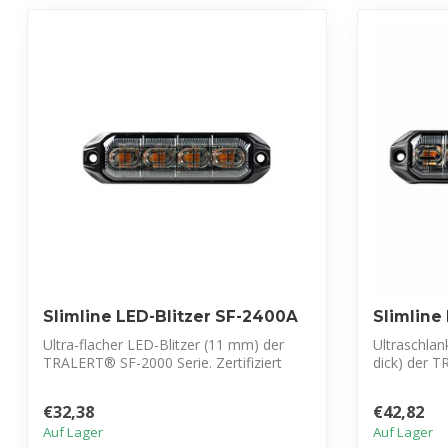
Slimline LED-Blitzer SF-2400A
Slimline
Ultra-flacher LED-Blitzer (11 mm) der
Ultraschlan
TRALERT® SF-2000 Serie. Zertifiziert
dick) der 
nach ...
Blitzm...
€32,38
€42,82
Auf Lager
Auf Lager