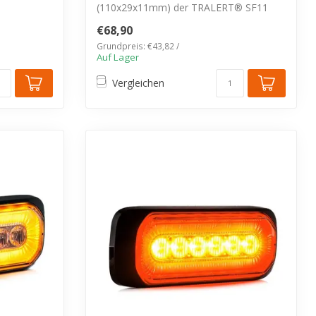
(110x29x11mm) der TRALERT® SF11
Serie. IP67 wa...
€68,90
Grundpreis: €43,82 /
Auf Lager
Vergleichen