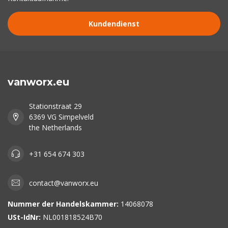
Kundendienst
vanworx.eu
Stationstraat 29
6369 VG Simpelveld
the Netherlands
+31 654 674 303
contact@vanworx.eu
Nummer der Handelskammer:
14068078
USt-IdNr:
NL001818524B70