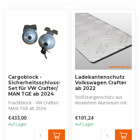
Cargoblock -
Ladekantenschutz
Sicherheitsschloss-
Volkswagen Crafter
Set für VW Crafter/
ab 2022
MAN TGE ab 2024
Stoßstangenschutz aus
Frachtblock - VW Crafter/
eloxiertem Aluminium mit
MAN TGE ab 2024
Riffelblechprofil, exklusiv für
Satz Sicherheitsschlösser
V...
€433,00
€101,24
für Schiebe...
Auf Lager
Auf Lager