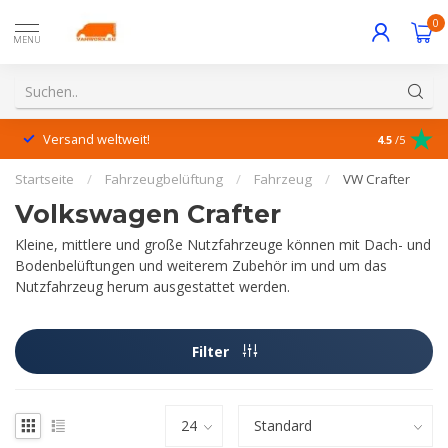
0
MENU
Versand weltweit!
Hervorrage
4.5
/5
Startseite
/
Fahrzeugbelüftung
/
Fahrzeug
/
VW Crafter
Volkswagen Crafter
Kleine, mittlere und große Nutzfahrzeuge können mit Dach- und
Bodenbelüftungen und weiterem Zubehör im und um das
Nutzfahrzeug herum ausgestattet werden.
Filter