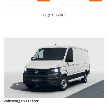
Zeige
1
-
2
von 2
Volkswagen Crafter