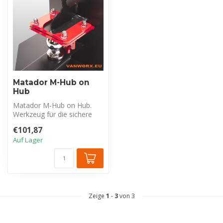
Matador M-Hub on
Hub
Matador M-Hub on Hub.
Werkzeug für die sichere
Anhängerkupplung. Das
€101,87
Anbringen I...
Auf Lager
Zeige
1
-
3
von 3