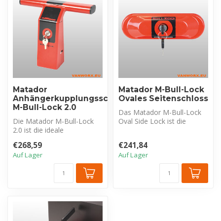
Matador
Matador M-Bull-Lock
Anhängerkupplungsschutz
Ovales Seitenschloss
M-Bull-Lock 2.0
Das Matador M-Bull-Lock
Die Matador M-Bull-Lock
Oval Side Lock ist die
2.0 ist die ideale
führende Lösung, um Ihren
Sicherheitslösung für
Lieferw...
€268,59
€241,84
Lieferwagen, di...
Auf Lager
Auf Lager