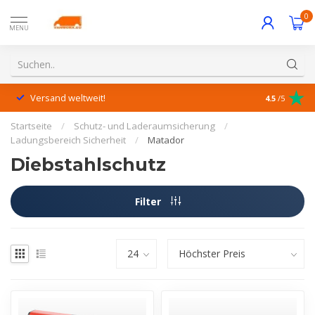
0
MENU
Versand weltweit!
Hervorrage
4.5
/5
Startseite
/
Schutz- und Laderaumsicherung
/
Ladungsbereich Sicherheit
/
Matador
Diebstahlschutz
Filter