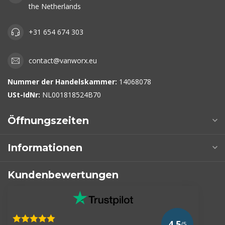
the Netherlands
+31 654 674 303
contact@vanworx.eu
Nummer der Handelskammer:
14068078
USt-IdNr:
NL001818524B70
Öffnungszeiten
Informationen
Kundenbewertungen
4.5
/5