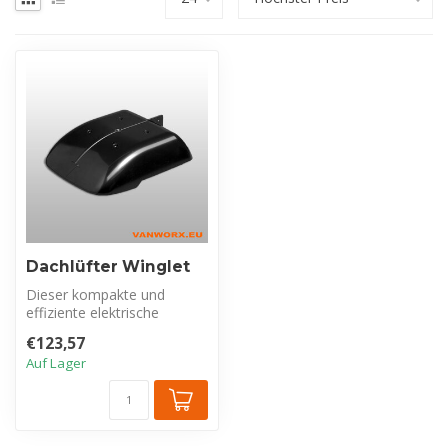
Dachlüfter Winglet
Dieser kompakte und
effiziente elektrische
Ventilator schafft eine
€123,57
gesündere Umg...
Auf Lager