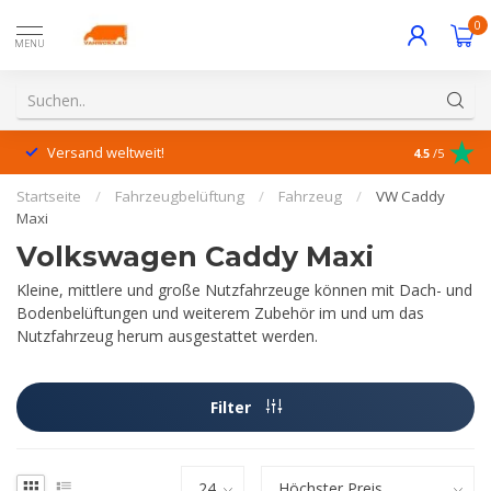
0
MENU
Versand weltweit!
Hervorrage
4.5
/5
Startseite
/
Fahrzeugbelüftung
/
Fahrzeug
/
VW Caddy
Maxi
Volkswagen Caddy Maxi
Kleine, mittlere und große Nutzfahrzeuge können mit Dach- und
Bodenbelüftungen und weiterem Zubehör im und um das
Nutzfahrzeug herum ausgestattet werden.
Filter