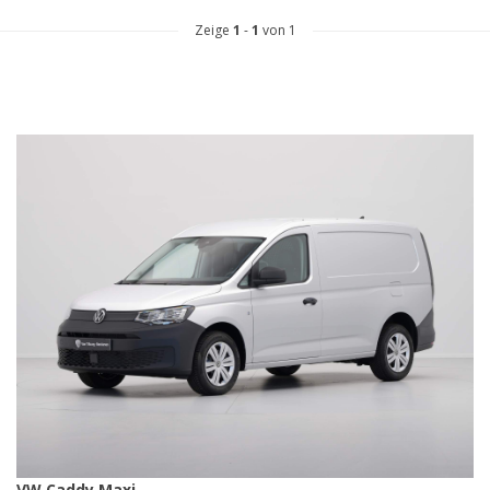
Zeige
1
-
1
von 1
VW Caddy Maxi