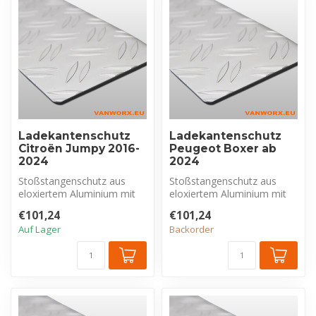
Ladekantenschutz
Ladekantenschutz
Citroën Jumpy 2016-
Peugeot Boxer ab
2024
2024
Stoßstangenschutz aus
Stoßstangenschutz aus
eloxiertem Aluminium mit
eloxiertem Aluminium mit
Riffelblechprofil, exklusiv für
Riffelblechprofil, exklusiv für
€101,24
€101,24
C...
P...
Auf Lager
Backorder