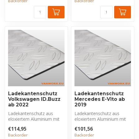
Backorder
Backorder
Ladekantenschutz
Ladekantenschutz
Volkswagen ID.Buzz
Mercedes E-Vito ab
ab 2022
2019
Ladekantenschutz aus
Ladekantenschutz aus
eloxiertem Aluminium mit
eloxiertem Aluminium mit
Riffelblechprofil, exklusiv für
Riffelblechprofil, exklusiv für
€114,95
€101,56
Vo...
Me...
Backorder
Backorder