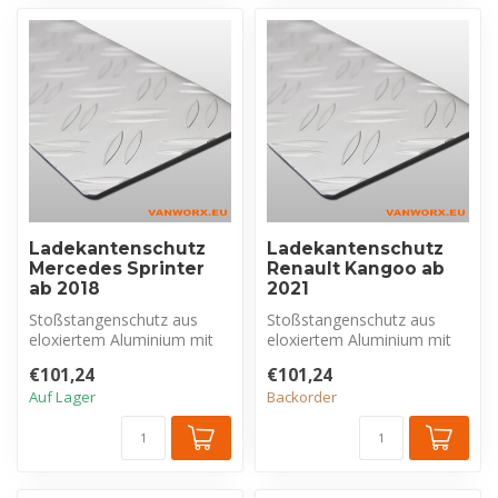
Ladekantenschutz
Ladekantenschutz
Mercedes Sprinter
Renault Kangoo ab
ab 2018
2021
Stoßstangenschutz aus
Stoßstangenschutz aus
eloxiertem Aluminium mit
eloxiertem Aluminium mit
Riffelblechprofil, exklusiv für
Riffelblechprofil, exklusiv für
€101,24
€101,24
M...
R...
Auf Lager
Backorder