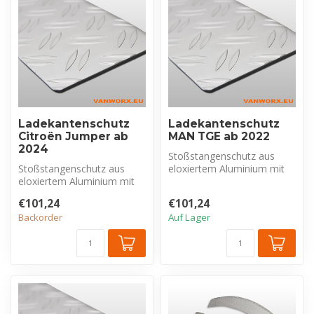
Ladekantenschutz
Ladekantenschutz
Citroën Jumper ab
MAN TGE ab 2022
2024
Stoßstangenschutz aus
Stoßstangenschutz aus
eloxiertem Aluminium mit
eloxiertem Aluminium mit
Riffelblechprofil, exklusiv für
Riffelblechprofil, exklusiv für
M...
€101,24
€101,24
C...
Backorder
Auf Lager