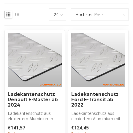
Ladekantenschutz
Ladekantenschutz
Renault E-Master ab
Ford E-Transit ab
2024
2022
Ladekantenschutz aus
Ladekantenschutz aus
eloxiertem Aluminium mit
eloxiertem Aluminium mit
Riffelblechprofil, exklusiv für
Riffelblechprofil, exklusiv für
€141,57
€124,45
Re...
Fo...