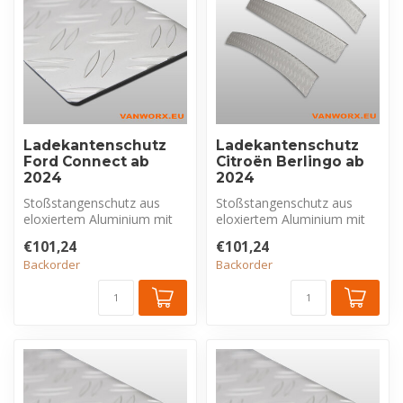
Ladekantenschutz
Ladekantenschutz
Ford Connect ab
Citroën Berlingo ab
2024
2024
Stoßstangenschutz aus
Stoßstangenschutz aus
eloxiertem Aluminium mit
eloxiertem Aluminium mit
Riffelblechprofil, exklusiv für
Riffelblechprofil, exklusiv für
€101,24
€101,24
F...
...
Backorder
Backorder