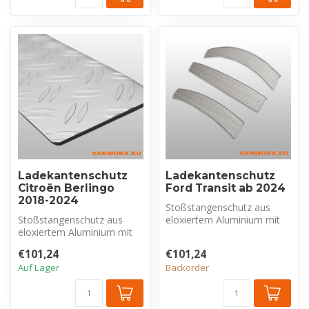
Ladekantenschutz
Ladekantenschutz
Citroën Berlingo
Ford Transit ab 2024
2018-2024
Stoßstangenschutz aus
Stoßstangenschutz aus
eloxiertem Aluminium mit
eloxiertem Aluminium mit
Riffelblechprofil, exklusiv für
Riffelblechprofil, exklusiv für
F...
€101,24
€101,24
C...
Auf Lager
Backorder