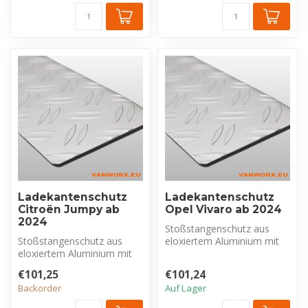
Ladekantenschutz
Ladekantenschutz
Citroën Jumpy ab
Opel Vivaro ab 2024
2024
Stoßstangenschutz aus
Stoßstangenschutz aus
eloxiertem Aluminium mit
eloxiertem Aluminium mit
Riffelblechprofil, exklusiv für
Riffelblechprofil, exklusiv für
O...
€101,25
€101,24
C...
Backorder
Auf Lager