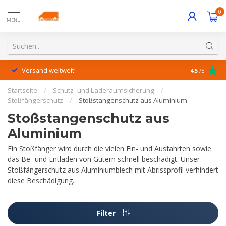
0
MENU
Versand weltweit!
Hervorrage
4.5
/5
Startseite
/
Schutz- und Laderaumsicherung
/
Stoßfängerschutz
/
Stoßstangenschutz aus Aluminium
Stoßstangenschutz aus
Aluminium
Ein Stoßfänger wird durch die vielen Ein- und Ausfahrten sowie
das Be- und Entladen von Gütern schnell beschädigt. Unser
Stoßfängerschutz aus Aluminiumblech mit Abrissprofil verhindert
diese Beschädigung.
Filter