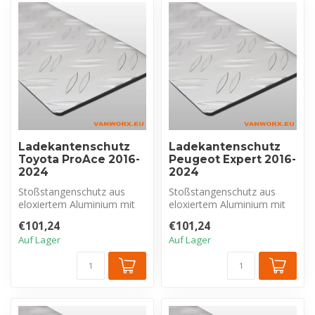
Ladekantenschutz
Ladekantenschutz
Toyota ProAce 2016-
Peugeot Expert 2016-
2024
2024
Stoßstangenschutz aus
Stoßstangenschutz aus
eloxiertem Aluminium mit
eloxiertem Aluminium mit
Riffelblechprofil, exklusiv für
Riffelblechprofil, exklusiv für
€101,24
€101,24
T...
P...
Auf Lager
Auf Lager