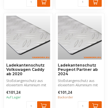
Ladekantenschutz
Ladekantenschutz
Volkswagen Caddy
Peugeot Partner ab
ab 2020
2024
Stoßstangenschutz aus
Stoßstangenschutz aus
eloxiertem Aluminium mit
eloxiertem Aluminium mit
Riffelblechprofil, exklusiv für
Riffelblechprofil, exklusiv für
€101,24
€101,24
V...
P...
Auf Lager
Backorder