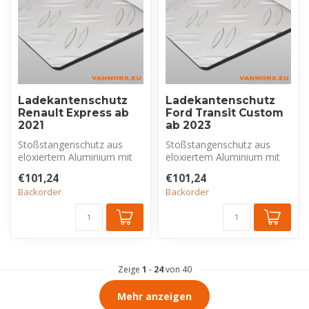
Ladekantenschutz
Ladekantenschutz
Renault Express ab
Ford Transit Custom
2021
ab 2023
Stoßstangenschutz aus
Stoßstangenschutz aus
eloxiertem Aluminium mit
eloxiertem Aluminium mit
Riffelblechprofil, exklusiv für
Riffelblechprofil, exklusiv für
€101,24
€101,24
R...
F...
Backorder
Backorder
Zeige
1
-
24
von 40
Mehr anzeigen