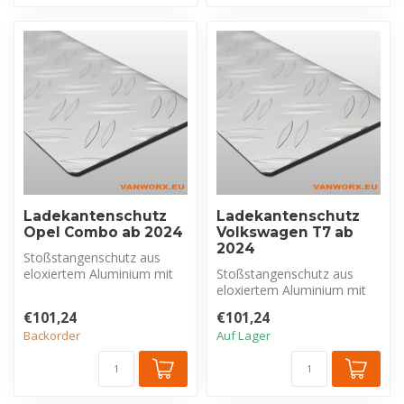
Ladekantenschutz
Ladekantenschutz
Opel Combo ab 2024
Volkswagen T7 ab
2024
Stoßstangenschutz aus
eloxiertem Aluminium mit
Stoßstangenschutz aus
Riffelblechprofil, exklusiv für
eloxiertem Aluminium mit
O...
Riffelblechprofil, exklusiv für
€101,24
€101,24
V...
Backorder
Auf Lager