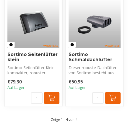
Sortimo Seitenlüfter
Sortimo
klein
Schmaldachlüfter
Sortimo Seitenlüfter Klein:
Dieser robuste Dachlüfter
kompakter, robuster
von Sortimo besteht aus
Seitenwandlüfter (nur
hochwertigem, UV-
€79,30
€50,95
48mm Übers...
beständigem u...
Auf Lager
Auf Lager
Zeige
1
-
4
von 4