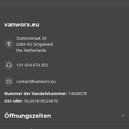
vanworx.eu
Stationstraat 29
6369 VG Simpelveld
the Netherlands
+31 654 674 303
contact@vanworx.eu
Nummer der Handelskammer:
14068078
USt-IdNr:
NL001818524B70
Öffnungszeiten