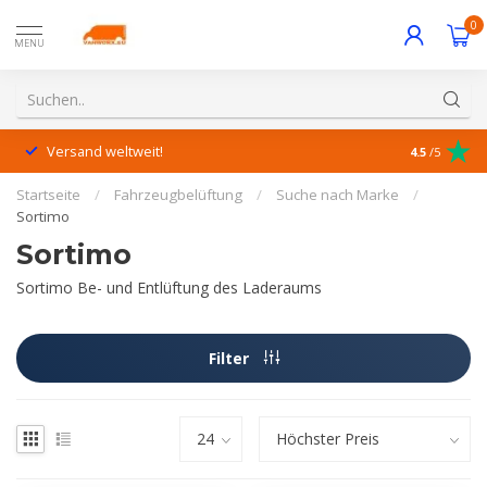
0
MENU
Versand weltweit!
Hervorrage
4.5
/5
Startseite
/
Fahrzeugbelüftung
/
Suche nach Marke
/
Sortimo
Sortimo
Sortimo Be- und Entlüftung des Laderaums
Filter