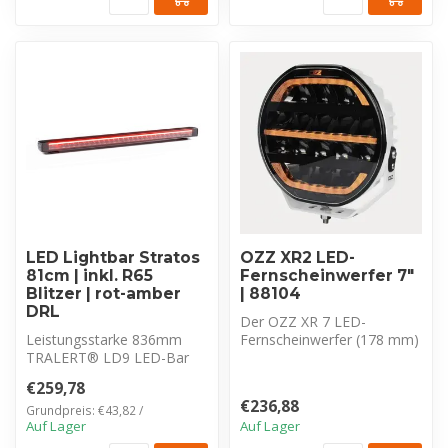
LED Lightbar Stratos
OZZ XR2 LED-
81cm | inkl. R65
Fernscheinwerfer 7″
Blitzer | rot-amber
| 88104
DRL
Der OZZ XR 7 LED-
Leistungsstarke 836mm
Fernscheinwerfer (178 mm)
TRALERT® LD9 LED-Bar
bietet 7.200 lm, Driving
(17.500 lm) mit integriertem
Beam und Duo...
€259,78
R65 Blit...
€236,88
Grundpreis: €43,82 /
Auf Lager
Auf Lager