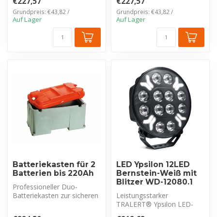
€227,57
€227,57
16.000 Lumen und zwei...
Grundpreis: €43,82 /
Grundpreis: €43,82 /
Auf Lager
Auf Lager
Batteriekasten für 2
LED Ypsilon 12LED
Batterien bis 220Ah
Bernstein-Weiß mit
Blitzer WD-12080.1
Professioneller Duo-
Batteriekasten zur sicheren
Leistungsstarker
Unterbringung von zwei
TRALERT® Ypsilon LED-
großen Ba...
Fernscheinwerfer mit 8.000