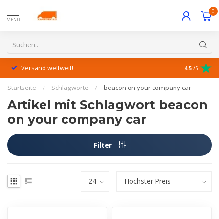
0
MENU
Versand weltweit!
Hervorrage
4.5
/5
Startseite
/
Schlagworte
/
beacon on your company car
Artikel mit Schlagwort beacon
on your company car
Filter