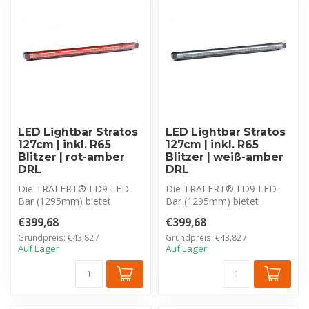
LED Lightbar Stratos
LED Lightbar Stratos
127cm | inkl. R65
127cm | inkl. R65
Blitzer | rot-amber
Blitzer | weiß-amber
DRL
DRL
Die TRALERT® LD9 LED-
Die TRALERT® LD9 LED-
Bar (1295mm) bietet
Bar (1295mm) bietet
enorme 25.500 Lumen.
enorme 25.500 Lumen.
€399,68
€399,68
Ausgestattet mit r...
Ausgestattet mit w...
Grundpreis: €43,82 /
Grundpreis: €43,82 /
Auf Lager
Auf Lager