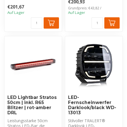
€200,93
Hochleist...
€201,67
Grundpreis: €43,82 /
Auf Lager
Auf Lager
LED Lightbar Stratos
LED-
50cm | inkl. R65
Fernscheinwerfer
Blitzer | rot-amber
Darklook/black WD-
DRL
13013
Leistungsstarke 50cm
Stilvoller TRALERT®
Stratos LED-Bar: die
Darklook LED-