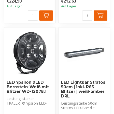
€224,50
€212,63
lm und Driving ...
Auf Lager
Auf Lager
LED Ypsilon 9LED
LED Lightbar Stratos
Bernstein-Weiß mit
50cm | inkl. R65
Blitzer WD-12078.1
Blitzer | weiß-amber
DRL
Leistungsstarker
TRALERT® Ypsilon LED-
Leistungsstarke 50cm
Fernscheinwerfer mit 7.800
Stratos LED-Bar: die
lm und Driving ...
ultimative 3-in-1-Lösung mit