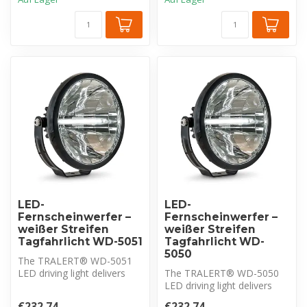
LED-
LED-
Fernscheinwerfer –
Fernscheinwerfer –
weißer Streifen
weißer Streifen
Tagfahrlicht WD-5051
Tagfahrlicht WD-
5050
The TRALERT® WD-5051
LED driving light delivers
The TRALERT® WD-5050
3,200 lm with a Driving
LED driving light delivers
Beam and...
3,200 lm with a Driving
€232,74
€232,74