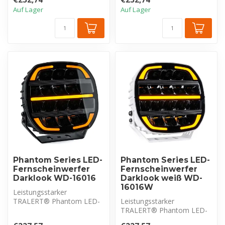
Beam and...
Auf Lager
Auf Lager
Phantom Series LED-
Phantom Series LED-
Fernscheinwerfer
Fernscheinwerfer
Darklook WD-16016
Darklook weiß WD-
16016W
Leistungsstarker
TRALERT® Phantom LED-
Leistungsstarker
Fernscheinwerfer mit
TRALERT® Phantom LED-
16.000 Lumen und zwei...
Fernscheinwerfer mit