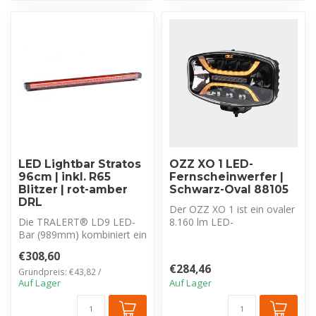
LED Lightbar Stratos
OZZ XO 1 LED-
96cm | inkl. R65
Fernscheinwerfer |
Blitzer | rot-amber
Schwarz-Oval 88105
DRL
Der OZZ XO 1 ist ein ovaler
Die TRALERT® LD9 LED-
8.160 lm LED-
Bar (989mm) kombiniert ein
Fernscheinwerfer mit
rotes Positionslicht mit
Driving Beam, Duo-...
€308,60
einer s...
€284,46
Grundpreis: €43,82 /
Auf Lager
Auf Lager