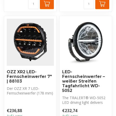
OZZ XR2 LED-
LED-
Fernscheinwerfer 7″
Fernscheinwerfer –
| 88103
weißer Streifen
Tagfahrlicht WD-
Der OZZ XR 7 LED-
5052
Fernscheinwerfer (178 mm)
bietet 7.200 lm, Driving
The TRALERT® WD-5052
Beam und Duo...
LED driving light delivers
3,200 lm with a Driving
€236,88
€232,74
Beam and...
Auf Lager
Auf Lager