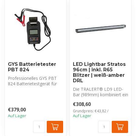
GYS Batterietester
LED Lightbar Stratos
PBT 824
96cm | inkl. R65
Blitzer | weiß-amber
Professionelles GYS PBT
DRL
824 Batterietestgerät für
6V-, 12V- und 24V-Systeme.
Die TRALERT® LD9 LED-
Prü...
Bar (989mm) kombiniert ein
weiß Positionslicht mit einer
€308,60
st...
€379,00
Grundpreis: €43,82 /
Auf Lager
Auf Lager