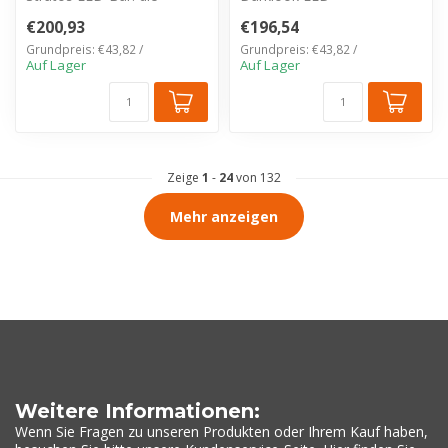
ultimative 3-in-1-Lösung mit
Fernscheinwerfer (WD-
€200,93
€196,54
Hochleist...
13013). Starke Lichtleistu...
Grundpreis: €43,82 /
Grundpreis: €43,82 /
Auf Lager
Auf Lager
Zeige
1
-
24
von 132
Mehr anzeigen
Weitere Informationen:
Wenn Sie Fragen zu unseren Produkten oder Ihrem Kauf haben,