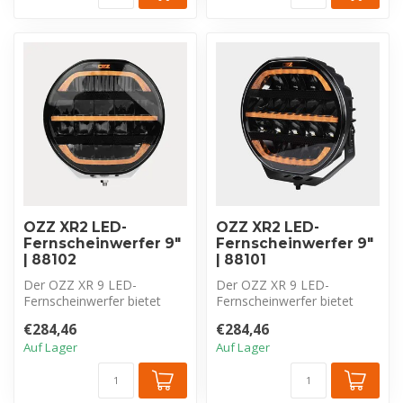
OZZ XR2 LED-
OZZ XR2 LED-
Fernscheinwerfer 9″
Fernscheinwerfer 9″
| 88102
| 88101
Der OZZ XR 9 LED-
Der OZZ XR 9 LED-
Fernscheinwerfer bietet
Fernscheinwerfer bietet
15.000 lm, Driving Beam
15.000 lm, Driving Beam
€284,46
€284,46
und Duo-Color T...
und Duo-Color T...
Auf Lager
Auf Lager