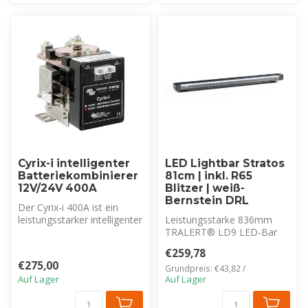
Cyrix-i intelligenter
LED Lightbar Stratos
Batteriekombinierer
81cm | inkl. R65
12V/24V 400A
Blitzer | weiß-
Bernstein DRL
Der Cyrix-i 400A ist ein
leistungsstarker intelligenter
Leistungsstarke 836mm
Batteriekombinierer. Ver...
TRALERT® LD9 LED-Bar
(17.500 lm) mit integriertem
€259,78
R65 Blit...
€275,00
Grundpreis: €43,82 /
Auf Lager
Auf Lager