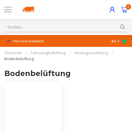
0
MENU
Versand weltweit!
Hervorrage
4.5
/5
Startseite
/
Fahrzeugbelüftung
/
Montageanleitung
/
Bodenbelüftung
Bodenbelüftung