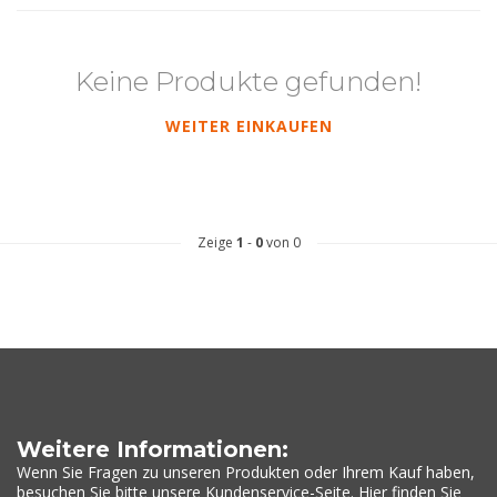
Keine Produkte gefunden!
WEITER EINKAUFEN
Zeige
1
-
0
von 0
Weitere Informationen:
Wenn Sie Fragen zu unseren Produkten oder Ihrem Kauf haben,
besuchen Sie bitte unsere Kundenservice-Seite. Hier finden Sie