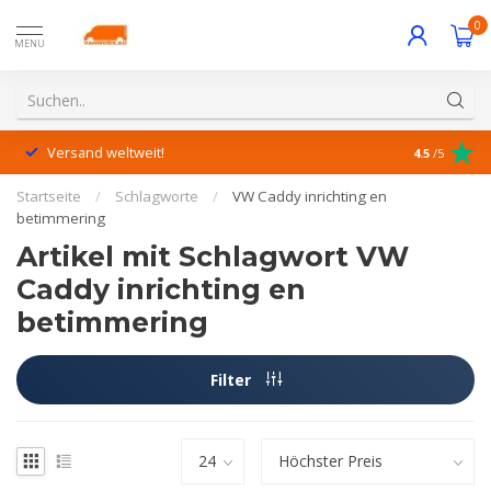
0
MENU
Versand weltweit!
Hervorrage
4.5
/5
Startseite
/
Schlagworte
/
VW Caddy inrichting en
betimmering
Artikel mit Schlagwort VW
Caddy inrichting en
betimmering
Filter