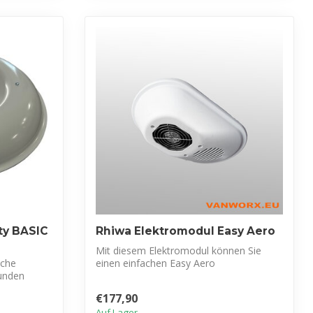
ty BASIC
Rhiwa Elektromodul Easy Aero
Mit diesem Elektromodul können Sie
sche
einen einfachen Easy Aero
sunden
Dachventilator in e...
€177,90
Auf Lager