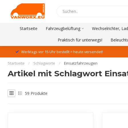
Startseite
Fahrzeugbelüftung
Wechselrichter, La
Praktisch für unterwegs!
Beleucht
Werktags vor 15 Uhr bestellt = heute versendet!
Startseite
/
Schlagworte
/
Einsatzfahrzeugen
Artikel mit Schlagwort Eins
59
Produkte