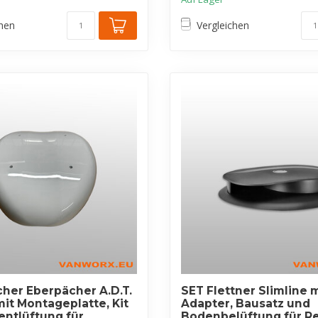
chen
Vergleichen
her Eberpächer A.D.T.
SET Flettner Slimline 
mit Montageplatte, Kit
Adapter, Bausatz und
ntlüftung für
Bodenbelüftung für R