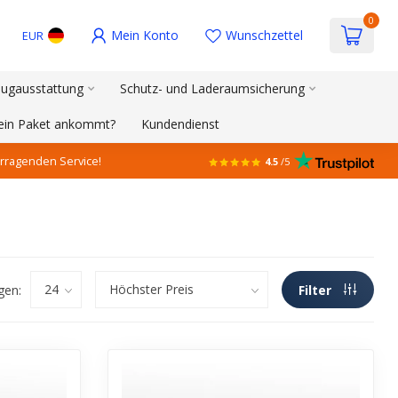
0
Mein Konto
Wunschzettel
EUR
ugausstattung
Schutz- und Laderaumsicherung
mein Paket ankommt?
Kundendienst
rragenden Service!
4.5
/5
gen:
Filter