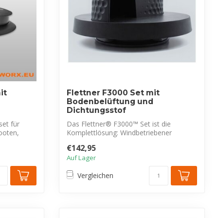
it
Flettner F3000 Set mit
Bodenbelüftung und
Dichtungsstof
set für
Das Flettner® F3000™ Set ist die
ooten,
Komplettlösung: Windbetriebener
Dachlüfter, Bod...
€142,95
Auf Lager
Vergleichen