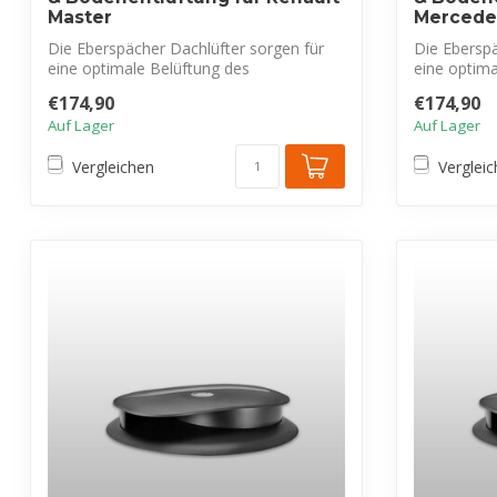
Master
Mercedes
Die Eberspächer Dachlüfter sorgen für
Die Eberspä
eine optimale Belüftung des
eine optima
Fahrzeuginnenr...
Fahrzeuginn
€174,90
€174,90
Auf Lager
Auf Lager
Vergleichen
Verglei