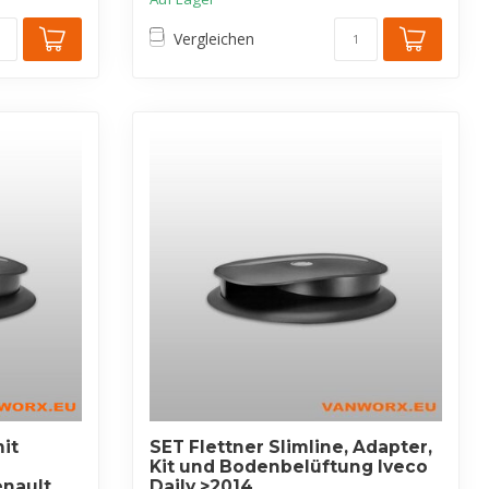
Vergleichen
mit
SET Flettner Slimline, Adapter,
Kit und Bodenbelüftung Iveco
enault
Daily >2014