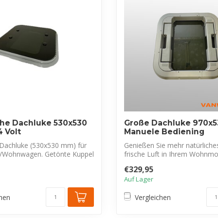
che Dachluke 530x530
Große Dachluke 970x
 Volt
Manuele Bediening
e Dachluke (530x530 mm) für
Genießen Sie mehr natürliche
/Wohnwagen. Getönte Kuppel
frische Luft in Ihrem Wohnmo
Woh...
€329,95
Auf Lager
chen
Vergleichen