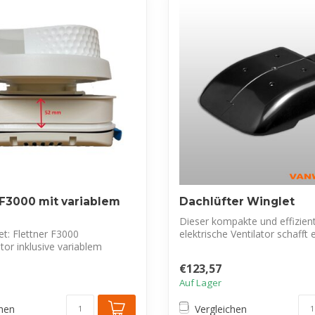
 F3000 mit variablem
Dachlüfter Winglet
Dieser kompakte und effizien
t: Flettner F3000
elektrische Ventilator schafft 
tor inklusive variablem
gesündere Umg...
l f...
€123,57
Auf Lager
chen
Vergleichen