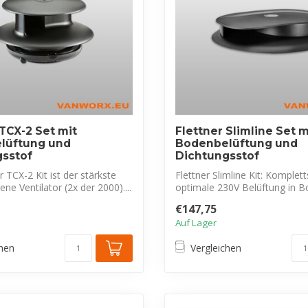
 TCX-2 Set mit
Flettner Slimline Set m
lüftung und
Bodenbelüftung und
gsstof
Dichtungsstof
r TCX-2 Kit ist der stärkste
Flettner Slimline Kit: Komplett
ne Ventilator (2x der 2000)....
optimale 230V Belüftung in B
Anhäng...
€147,75
Auf Lager
chen
Vergleichen