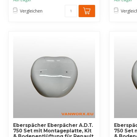
Vergleichen
Verglei
Eberspächer Eberpächer A.D.T.
Eberspäc
750 Set mit Montageplatte, Kit
750 Set 
& Bodenentlüftung für Renault
& Bodene