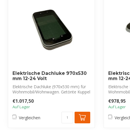
Elektrische Dachluke 970x530
Elektris
mm 12-24 Volt
mm 12-24
Elektrische Dachluke (970x530 mm) für
Elektrisch
Wohnmobil/Wohnwagen. Getönte Kuppel
Wohnmobil
bietet...
bietet...
€1.017,50
€978,95
Auf Lager
Auf Lager
Vergleichen
Verglei