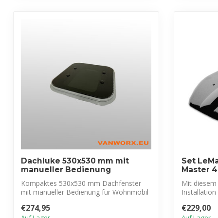
Dachluke 530x530 mm mit
Set LeMa
manueller Bedienung
Master 4
Kompaktes 530x530 mm Dachfenster
Mit diesem 
mit manueller Bedienung für Wohnmobil
Installatio
& Wohnwag...
elektrischen 
€274,95
€229,00
Auf Lager
Auf Lager