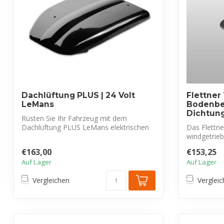
Dachlüftung PLUS | 24 Volt
Flettner
LeMans
Bodenbe
Dichtun
Rüsten Sie Ihr Fahrzeug mit dem
Dachlüftung PLUS LeMans elektrischen
Das Flettne
Dachlüfter ...
windgetriebe
€163,00
€153,25
Auf Lager
Auf Lager
Vergleichen
Verglei