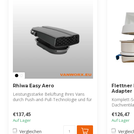
Rhiwa Easy Aero
Flettner
Adapter
Leistungsstarke Belüftung Ihres Vans
durch Push-and-Pull-Technologie und für
Komplett-Se
jed...
Dachventila
Adapter. Idea
€137,45
€126,47
Auf Lager
Auf Lager
Vergleichen
Verglei