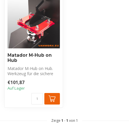
Matador M-Hub on
Hub
Matador M-Hub on Hub.
Werkzeug für die sichere
Anhängerkupplung. Das
€101,87
Anbringen I...
Auf Lager
Zeige
1
-
1
von 1