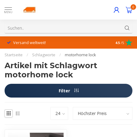
0
MENU
Versand weltweit!
Hervorrage
4.5
/5
Startseite
/
Schlagworte
/
motorhome lock
Artikel mit Schlagwort
motorhome lock
Filter