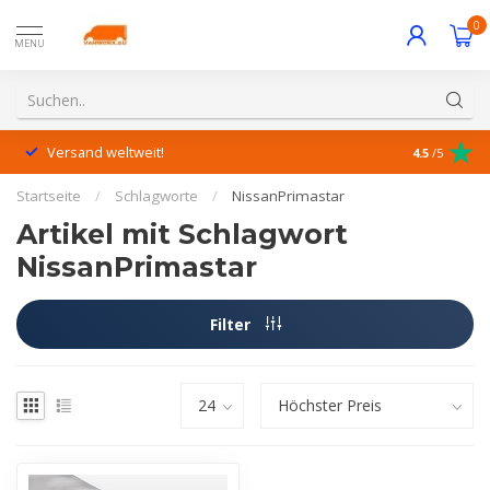
0
MENU
Versand weltweit!
Hervorrage
4.5
/5
Startseite
/
Schlagworte
/
NissanPrimastar
Artikel mit Schlagwort
NissanPrimastar
Filter