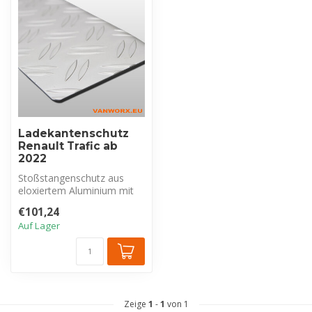
Ladekantenschutz
Renault Trafic ab
2022
Stoßstangenschutz aus
eloxiertem Aluminium mit
Riffelblechprofil, exklusiv für
€101,24
R...
Auf Lager
Zeige
1
-
1
von 1