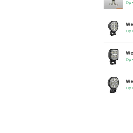
Op 
We
Op 
We
Op 
We
Op 