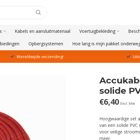
s
Kabels en aansluitmateriaal
Voertuigbekleding
Besch
biedingen
Opbergsystemen
Hoe lang is mijn pakket onderwe
Wereldwijde verzending!
Uit
Accukabe
solide P
€6,40
Excl. btw
Hoogwaardige set ac
van een solide PVC m
voor veilige stroom
meer
.