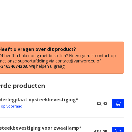
Heeft u vragen over dit product?
Of heeft u hulp nodig met bestellen? Neem gerust contact op
met onze supportafdeling via
contact@vanworx.eu
of
+31654674303
. Wij helpen u graag!
erde producten
derlegplaat opsteekbevestiging*
€2,42
t op voorraad
steekbevestiging voor zwaailamp*
€34,25