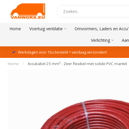
Home
Voertuig ventilatie
Omvormers, Laders en Accu'
Verlichting
Aan
Werkdagen voor 15u besteld = vandaag verzonden!
Home
/
Accukabel 25 mm² - Zeer flexibel met solide PVC mantel