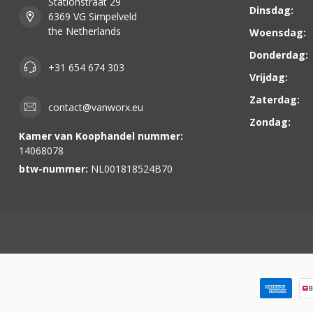
Stationstraat 29
Dinsdag:
6369 VG Simpelveld
the Netherlands
Woensdag:
Donderdag:
+31 654 674 303
Vrijdag:
Zaterdag:
contact@vanworx.eu
Zondag:
Kamer van Koophandel nummer:
14068078
btw-nummer:
NL001818524B70