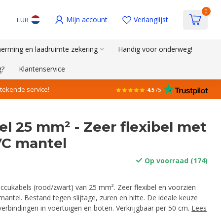
0
Mijn account
Verlanglijst
EUR
erming en laadruimte zekering
Handig voor onderweg!
g?
Klantenservice
stekende service!
4.5
/5
l 25 mm² - Zeer flexibel met
VC mantel
Op voorraad (174)
cukabels (rood/zwart) van 25 mm². Zeer flexibel en voorzien
antel. Bestand tegen slijtage, zuren en hitte. De ideale keuze
verbindingen in voertuigen en boten. Verkrijgbaar per 50 cm.
Lees