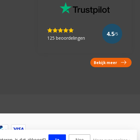
4.5
/5
125 beoordelingen
Bekijk meer
eteren. Is dat akkoord?
Ja
Nee