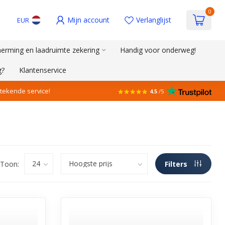
0
Mijn account
Verlanglijst
EUR
erming en laadruimte zekering
Handig voor onderweg!
g?
Klantenservice
stekende service!
4.5
/5
Toon:
Filters