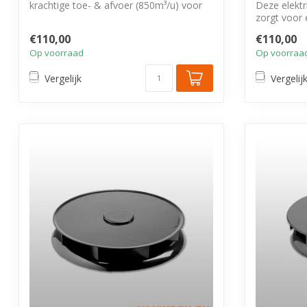
krachtige toe- & afvoer (850m³/u) voor
Deze elektr
fris...
zorgt voor
van lu...
€110,00
€110,00
Op voorraad
Op voorraa
Vergelijk
Vergelij