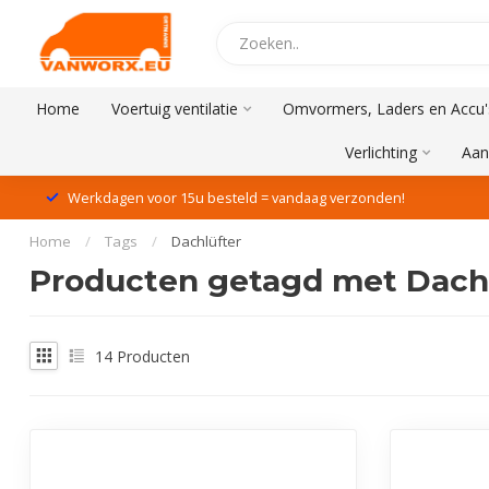
Home
Voertuig ventilatie
Omvormers, Laders en Accu'
Verlichting
Aan
Werkdagen voor 15u besteld = vandaag verzonden!
Home
/
Tags
/
Dachlüfter
Producten getagd met Dach
14
Producten