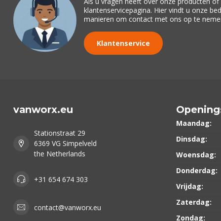
Als u vragen heeft over onze producten o
klantenservicepagina. Hier vindt u onze be
manieren om contact met ons op te neme
Klantenservice
vanworx.eu
Opening
Maandag:
Stationstraat 29
Dinsdag:
6369 VG Simpelveld
the Netherlands
Woensdag:
Donderdag:
+31 654 674 303
Vrijdag:
Zaterdag:
contact@vanworx.eu
Zondag: