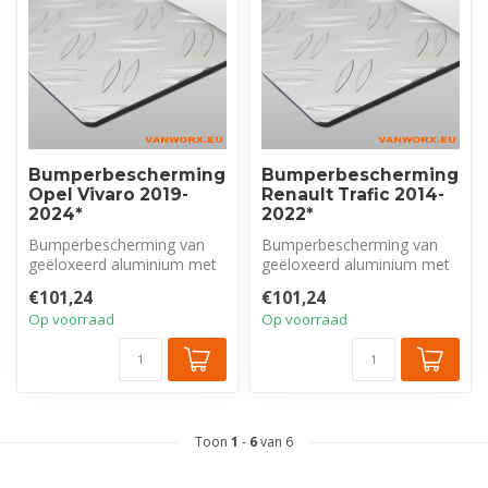
Bumperbescherming
Bumperbescherming
Opel Vivaro 2019-
Renault Trafic 2014-
2024*
2022*
Bumperbescherming van
Bumperbescherming van
geëloxeerd aluminium met
geëloxeerd aluminium met
tranenprofiel, exclusief voor
tranenprofiel, exclusief voor
€101,24
€101,24
Ope...
Ren...
Op voorraad
Op voorraad
Toon
1
-
6
van 6