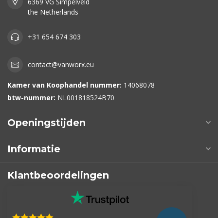
6369 VG Simpelveld
the Netherlands
+31 654 674 303
contact@vanworx.eu
Kamer van Koophandel nummer:
14068078
btw-nummer:
NL001818524B70
Openingstijden
Informatie
Klantbeoordelingen