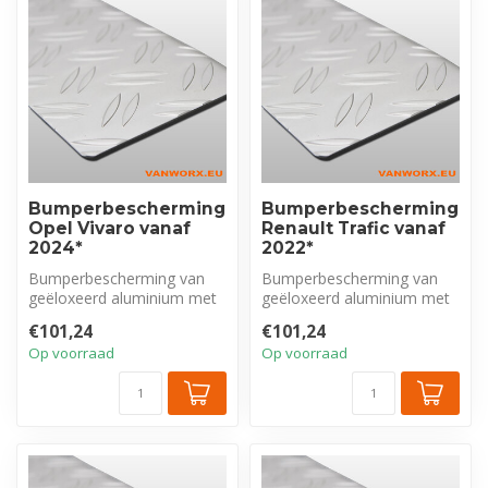
Bumperbescherming
Bumperbescherming
Opel Vivaro vanaf
Renault Trafic vanaf
2024*
2022*
Bumperbescherming van
Bumperbescherming van
geëloxeerd aluminium met
geëloxeerd aluminium met
tranenprofiel, exclusief voor
tranenprofiel, exclusief voor
€101,24
€101,24
Ope...
Ren...
Op voorraad
Op voorraad