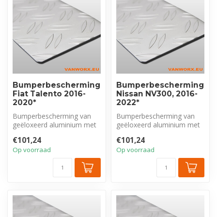
Bumperbescherming
Bumperbescherming
Fiat Talento 2016-
Nissan NV300, 2016-
2020*
2022*
Bumperbescherming van
Bumperbescherming van
geëloxeerd aluminium met
geëloxeerd aluminium met
tranenprofiel, exclusief voor
tranenprofiel, exclusief voor
€101,24
€101,24
Fia...
Nis...
Op voorraad
Op voorraad