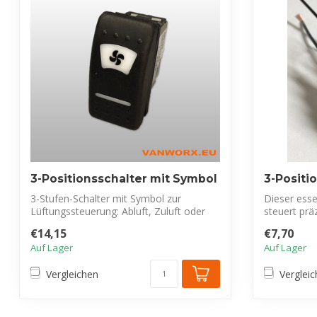
3-Positionsschalter mit Symbol
3-Positi
3-Stufen-Schalter mit Symbol zur
Dieser esse
Lüftungssteuerung: Abluft, Zuluft oder
steuert prä
Aus. Bie...
Ventilat...
€14,15
€7,70
Auf Lager
Auf Lager
Vergleichen
Verglei