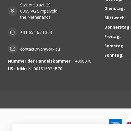
Stationstraat 29
Dienstag:
6369 VG Simpelveld
the Netherlands
Mittwoch:
Donnerstag:
+31 654 674 303
Freitag:
Samstag:
contact@vanworx.eu
Sonntag:
Nummer der Handelskammer:
14068078
USt-IdNr:
NL001818524B70