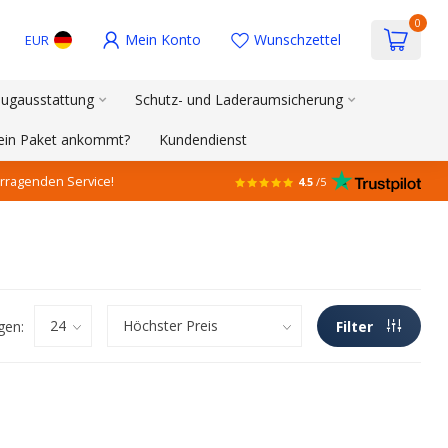
0
Mein Konto
Wunschzettel
EUR
ugausstattung
Schutz- und Laderaumsicherung
mein Paket ankommt?
Kundendienst
rragenden Service!
4.5
/5
gen:
Filter