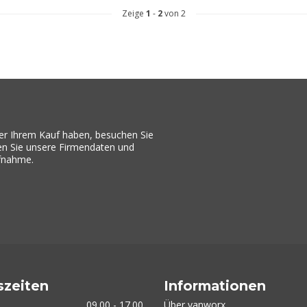
Zeige
1
-
2
von 2
er Ihrem Kauf haben, besuchen Sie
den Sie unsere Firmendaten und
ufnahme.
szeiten
Informationen
09.00 - 17.00
Über vanworx