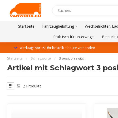
Startseite
Fahrzeugbelüftung
Wechselrichter, La
Praktisch für unterwegs!
Beleucht
Werktags vor 15 Uhr bestellt = heute versendet!
Startseite
/
Schlagworte
/
3 position switch
Artikel mit Schlagwort 3 pos
2
Produkte