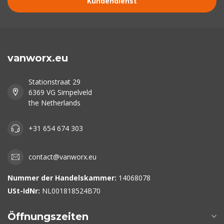
Kundendienst
vanworx.eu
Stationstraat 29
6369 VG Simpelveld
the Netherlands
+31 654 674 303
contact@vanworx.eu
Nummer der Handelskammer:
14068078
USt-IdNr:
NL001818524B70
Öffnungszeiten