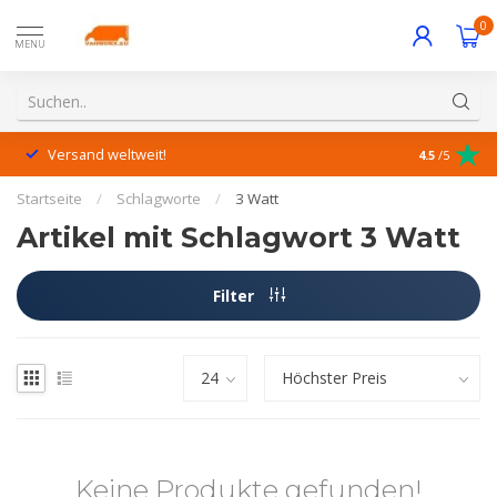
0
MENU
Versand weltweit!
Hervorrage
4.5
/5
Startseite
/
Schlagworte
/
3 Watt
Artikel mit Schlagwort 3 Watt
Filter
Keine Produkte gefunden!