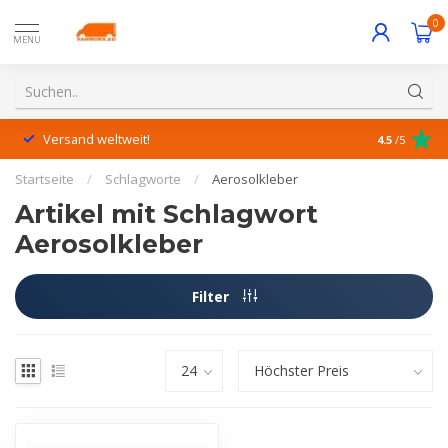
0
MENU
Versand weltweit!
Hervorrage
4.5
/5
Startseite
/
Schlagworte
/
Aerosolkleber
Artikel mit Schlagwort
Aerosolkleber
Filter