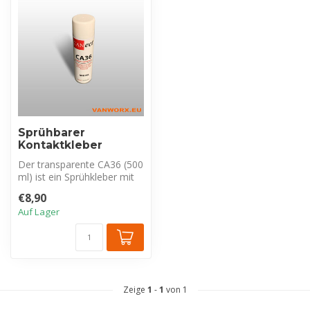
Sprühbarer
Kontaktkleber
Der transparente CA36 (500
ml) ist ein Sprühkleber mit
High Tack und 44%
€8,90
Feststo...
Auf Lager
Zeige
1
-
1
von 1