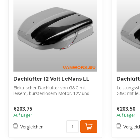
Dachlüfter 12 Volt LeMans LL
Dachlüft
Elektrischer Dachlüfter von G&C mit
Leistungsst
leisem, bürstenlosem Motor. 12V und
G&C mit le
Verbrauc...
bürste...
€203,75
€203,50
Auf Lager
Auf Lager
Vergleichen
Verglei