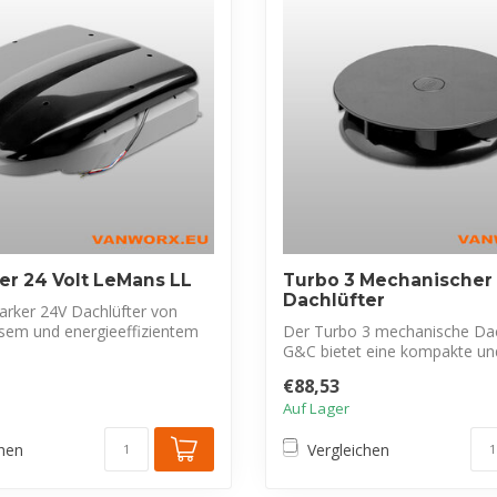
er 24 Volt LeMans LL
Turbo 3 Mechanischer
Dachlüfter
arker 24V Dachlüfter von
isem und energieeffizientem
Der Turbo 3 mechanische Dac
G&C bietet eine kompakte und
Lö...
€88,53
Auf Lager
chen
Vergleichen