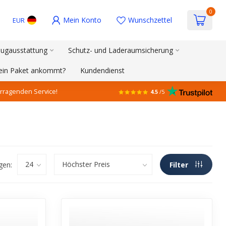
0
Mein Konto
Wunschzettel
EUR
ugausstattung
Schutz- und Laderaumsicherung
mein Paket ankommt?
Kundendienst
rragenden Service!
4.5
/5
gen:
Filter