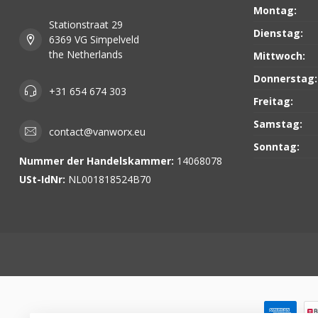
Montag:
Stationstraat 29
Dienstag:
6369 VG Simpelveld
the Netherlands
Mittwoch:
Donnerstag:
+31 654 674 303
Freitag:
Samstag:
contact@vanworx.eu
Sonntag:
Nummer der Handelskammer:
14068078
USt-IdNr:
NL001818524B70