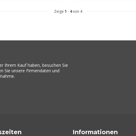
Zeige
1
-
4
von 4
er Ihrem Kauf haben, besuchen Sie
den Sie unsere Firmendaten und
ufnahme.
szeiten
Informationen