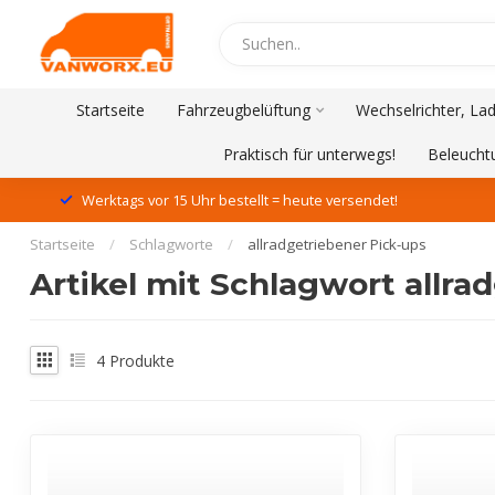
Startseite
Fahrzeugbelüftung
Wechselrichter, La
Praktisch für unterwegs!
Beleucht
Werktags vor 15 Uhr bestellt = heute versendet!
Startseite
/
Schlagworte
/
allradgetriebener Pick-ups
Artikel mit Schlagwort allra
4
Produkte