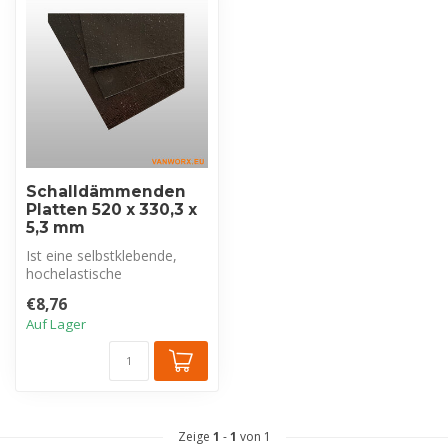
Schalldämmenden
Platten 520 x 330,3 x
5,3 mm
Ist eine selbstklebende,
hochelastische
Antidröhnplatte, die
€8,76
Vibrationen und Res...
Auf Lager
Zeige
1
-
1
von 1