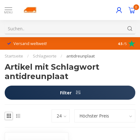
0
MENU
Versand weltweit!
Hervorrage
4.5
/5
Startseite
/
Schlagworte
/
antidreunplaat
Artikel mit Schlagwort
antidreunplaat
Filter