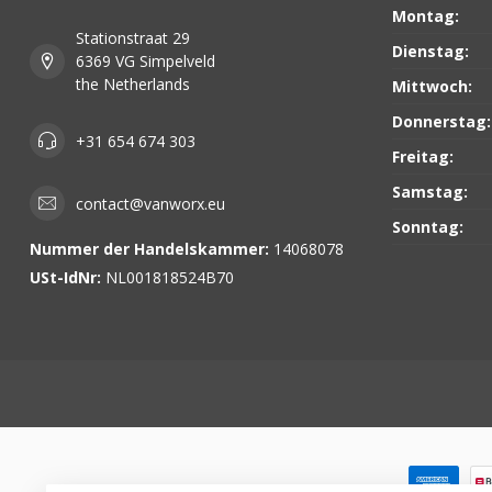
Montag:
Stationstraat 29
Dienstag:
6369 VG Simpelveld
the Netherlands
Mittwoch:
Donnerstag:
+31 654 674 303
Freitag:
Samstag:
contact@vanworx.eu
Sonntag:
Nummer der Handelskammer:
14068078
USt-IdNr:
NL001818524B70