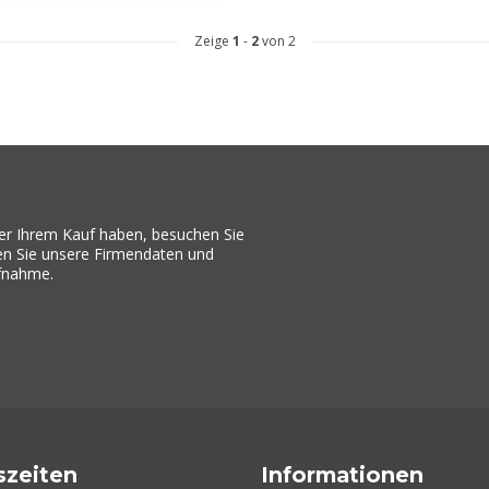
Zeige
1
-
2
von 2
er Ihrem Kauf haben, besuchen Sie
den Sie unsere Firmendaten und
ufnahme.
szeiten
Informationen