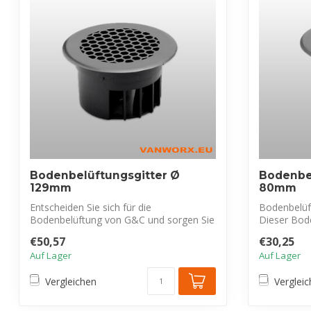
Bodenbelüftungsgitter Ø
Bodenbe
129mm
80mm
Entscheiden Sie sich für die
Bodenbelüf
Bodenbelüftung von G&C und sorgen Sie
Dieser Bode
für einen kon...
Entfernung 
€50,57
€30,25
Auf Lager
Auf Lager
Vergleichen
Verglei