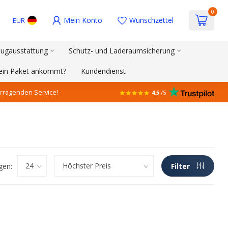
0
Mein Konto
Wunschzettel
EUR
ugausstattung
Schutz- und Laderaumsicherung
mein Paket ankommt?
Kundendienst
rragenden Service!
4.5
/5
gen:
Filter