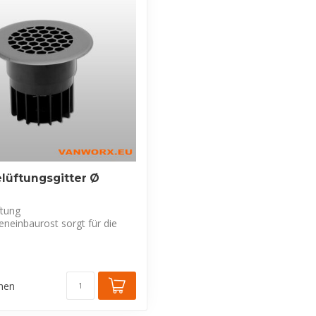
lüftungsgitter Ø
tung
neinbaurost sorgt für die
von tief hängend...
chen