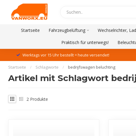
Startseite
Fahrzeugbelüftung
Wechselrichter, La
Praktisch für unterwegs!
Beleucht
Werktags vor 15 Uhr bestellt = heute versendet!
Startseite
/
Schlagworte
/
bedrijfswagen beluchting
Artikel mit Schlagwort bedr
2
Produkte