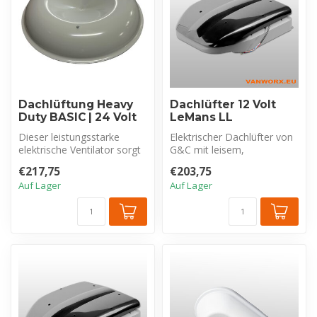
Dachlüftung Heavy
Dachlüfter 12 Volt
Duty BASIC | 24 Volt
LeMans LL
Dieser leistungsstarke
Elektrischer Dachlüfter von
elektrische Ventilator sorgt
G&C mit leisem,
für einen gesunden
bürstenlosem Motor. 12V
€217,75
€203,75
Luftstrom...
und Verbrauc...
Auf Lager
Auf Lager