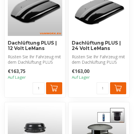
Dachlüftung PLUS |
Dachlüftung PLUS |
12 Volt LeMans
24 Volt LeMans
Rüsten Sie Ihr Fahrzeug mit
Rüsten Sie Ihr Fahrzeug mit
dem Dachlüftung PLUS
dem Dachlüftung PLUS
LeMans elektrischen
LeMans elektrischen
€163,75
€163,00
Dachlüfter ...
Dachlüfter ...
Auf Lager
Auf Lager