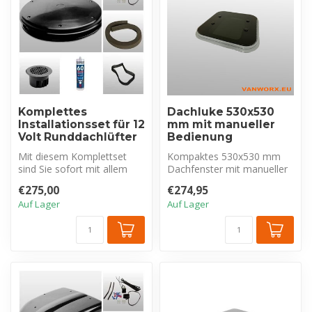
Komplettes
Dachluke 530x530
Installationsset für 12
mm mit manueller
Volt Runddachlüfter
Bedienung
Mit diesem Komplettset
Kompaktes 530x530 mm
sind Sie sofort mit allem
Dachfenster mit manueller
Notwendigen für die
Bedienung für Wohnmobil
€275,00
€274,95
fachgerecht...
& Wohnwag...
Auf Lager
Auf Lager