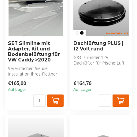
SET Slimline mit
Dachlüftung PLUS |
Adapter, Kit und
12 Volt rund
Bodenbelüftung für
G&C's runder 12V
VW Caddy >2020
Dachlüfter für frische Luft.
Vereinfachen Sie die
Kräftige Zu- & Abluft
Installation Ihres Flettner
(850m³/Std.)...
Slimline Dachlüfters in der
€165,00
€164,76
Mit...
Auf Lager
Auf Lager