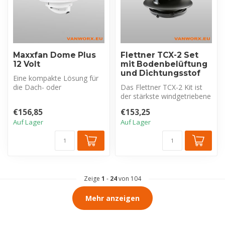
Maxxfan Dome Plus
Flettner TCX-2 Set
12 Volt
mit Bodenbelüftung
und Dichtungsstof
Eine kompakte Lösung für
die Dach- oder
Das Flettner TCX-2 Kit ist
Seitenwandbelüftung und
der stärkste windgetriebene
das Feuchtigkeit...
Ventilator (2x der 2000)....
€156,85
€153,25
Auf Lager
Auf Lager
Zeige
1
-
24
von 104
Mehr anzeigen