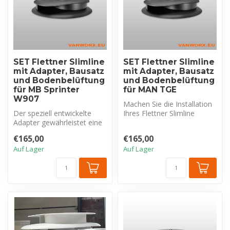
SET Flettner Slimline
SET Flettner Slimline
mit Adapter, Bausatz
mit Adapter, Bausatz
und Bodenbelüftung
und Bodenbelüftung
für MB Sprinter
für MAN TGE
W907
Machen Sie die Installation
Der speziell entwickelte
Ihres Flettner Slimline
Adapter gewährleistet eine
Dachlüfters auf Ihrem MAN
nahtlose und sichere
TG...
€165,00
€165,00
Befesti...
Auf Lager
Auf Lager