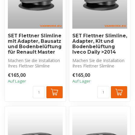
SET Flettner Slimline
SET Flettner Slimline,
mit Adapter, Bausatz
Adapter, Kit und
und Bodenbelüftung
Bodenbelüftung
für Renault Master
Iveco Daily >2014
Machen Sie die Installation
Machen Sie die Installation
Ihres Flettner Slimline
Ihres Flettner Slimline
Dachlüfters auf Ihrem
Dachlüfters auf Ihrem Iveco
€165,00
€165,00
Renaul...
...
Auf Lager
Auf Lager