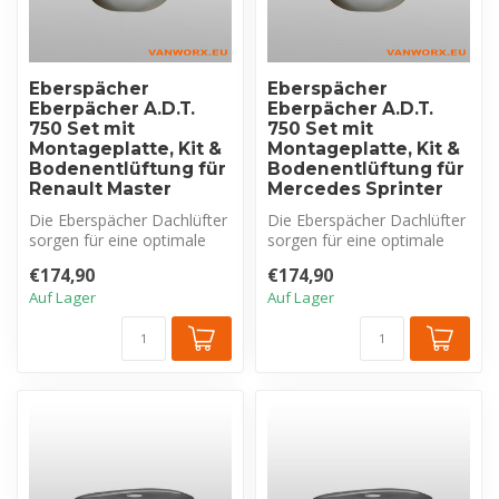
Eberspächer
Eberspächer
Eberpächer A.D.T.
Eberpächer A.D.T.
750 Set mit
750 Set mit
Montageplatte, Kit &
Montageplatte, Kit &
Bodenentlüftung für
Bodenentlüftung für
Renault Master
Mercedes Sprinter
Die Eberspächer Dachlüfter
Die Eberspächer Dachlüfter
sorgen für eine optimale
sorgen für eine optimale
Belüftung des
Belüftung des
€174,90
€174,90
Fahrzeuginnenr...
Fahrzeuginnenr...
Auf Lager
Auf Lager