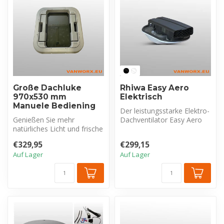
Große Dachluke
Rhiwa Easy Aero
970x530 mm
Elektrisch
Manuele Bediening
Der leistungsstarke Elektro-
Genießen Sie mehr
Dachventilator Easy Aero
natürliches Licht und frische
sorgt auch im Stand für
Luft in Ihrem Wohnmobil
aus...
€329,95
€299,15
oder Woh...
Auf Lager
Auf Lager