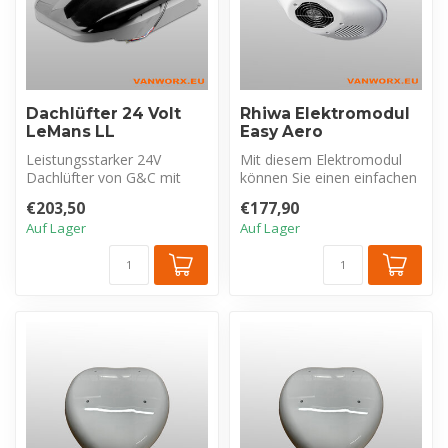
Dachlüfter 24 Volt
Rhiwa Elektromodul
LeMans LL
Easy Aero
Leistungsstarker 24V
Mit diesem Elektromodul
Dachlüfter von G&C mit
können Sie einen einfachen
leisem und
Easy Aero Dachventilator in
€203,50
€177,90
energieeffizientem bürste...
e...
Auf Lager
Auf Lager