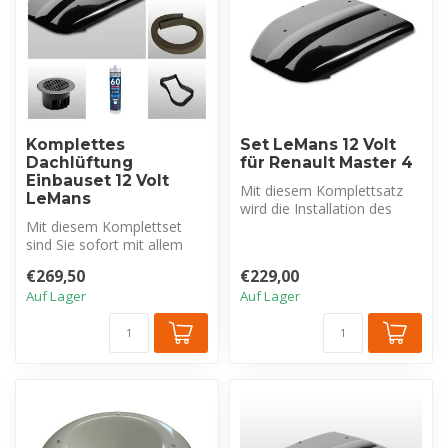
Komplettes
Set LeMans 12 Volt
Dachlüftung
für Renault Master 4
Einbauset 12 Volt
Mit diesem Komplettsatz
LeMans
wird die Installation des
Mit diesem Komplettset
leistungsstarken
sind Sie sofort mit allem
elektrischen ...
Notwendigen für die
€269,50
€229,00
fachgerecht...
Auf Lager
Auf Lager