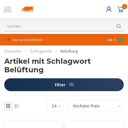
0
MENU
Versand weltweit!
Hervorrage
4.5
/5
Startseite
/
Schlagworte
/
Belüftung
Artikel mit Schlagwort
Belüftung
Filter