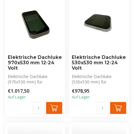
Elektrische Dachluke
Elektrische Dachluke
970x530 mm 12-24
530x530 mm 12-24
Volt
Volt
Elektrische Dachluke
Elektrische Dachluke
(970x530 mm) für
(530x530 mm) für
Wohnmobil/Wohnwagen.
Wohnmobil/Wohnwagen.
€1.017,50
€978,95
Getönte Kuppel bietet...
Getönte Kuppel bietet...
Auf Lager
Auf Lager