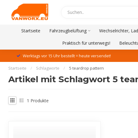
Startseite
Fahrzeugbelüftung
Wechselrichter, La
Praktisch für unterwegs!
Beleucht
Werktags vor 15 Uhr bestellt = heute versendet!
Startseite
/
Schlagworte
/
5 teardrop pattern
Artikel mit Schlagwort 5 tea
1
Produkte