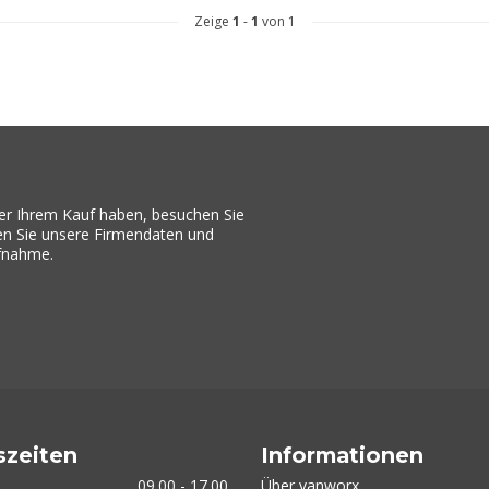
Zeige
1
-
1
von 1
er Ihrem Kauf haben, besuchen Sie
den Sie unsere Firmendaten und
ufnahme.
szeiten
Informationen
09.00 - 17.00
Über vanworx