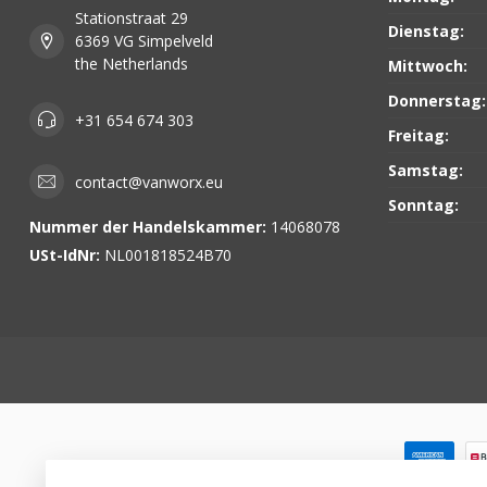
Stationstraat 29
Dienstag:
6369 VG Simpelveld
the Netherlands
Mittwoch:
Donnerstag:
+31 654 674 303
Freitag:
Samstag:
contact@vanworx.eu
Sonntag:
Nummer der Handelskammer:
14068078
USt-IdNr:
NL001818524B70