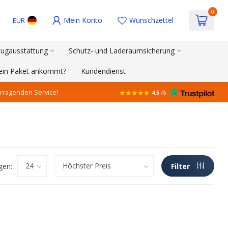
0
Mein Konto
Wunschzettel
EUR
ugausstattung
Schutz- und Laderaumsicherung
mein Paket ankommt?
Kundendienst
rragenden Service!
4.5
/5
gen:
Filter