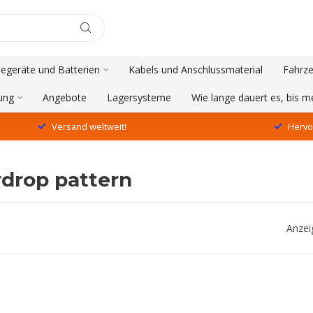
degeräte und Batterien
Kabels und Anschlussmaterial
Fahrze
ung
Angebote
Lagersysteme
Wie lange dauert es, bis 
Versand weltweit!
Hervo
rdrop pattern
Anzei