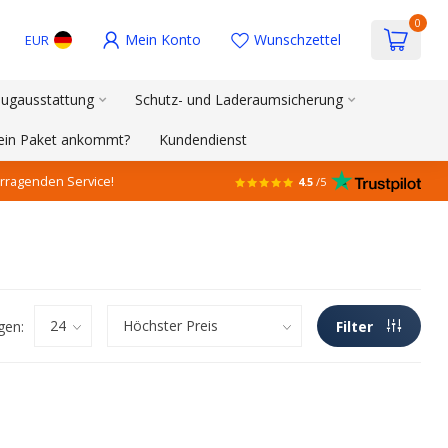
0
Mein Konto
Wunschzettel
EUR
ugausstattung
Schutz- und Laderaumsicherung
mein Paket ankommt?
Kundendienst
rragenden Service!
4.5
/5
gen:
Filter