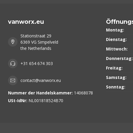
vanworx.eu
Öffnung
Montag:
Stationstraat 29
Dienstag:
6369 VG Simpelveld
the Netherlands
Mittwoch:
Donnerstag:
+31 654 674 303
Freitag:
Samstag:
contact@vanworx.eu
Sonntag:
Nummer der Handelskammer:
14068078
USt-IdNr:
NL001818524B70