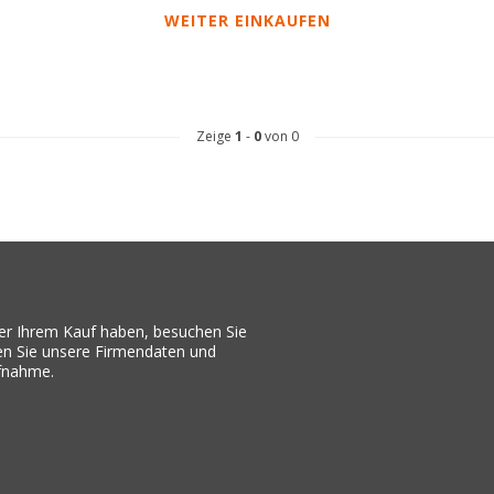
WEITER EINKAUFEN
Zeige
1
-
0
von 0
er Ihrem Kauf haben, besuchen Sie
den Sie unsere Firmendaten und
ufnahme.